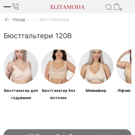
0
Назад
...
Бюстгальтери
Бюстгальтери 120B
Бюстгальтер для
Бюстгальтер без
Мінімайзер
Ліфчик б
годування
кісточок