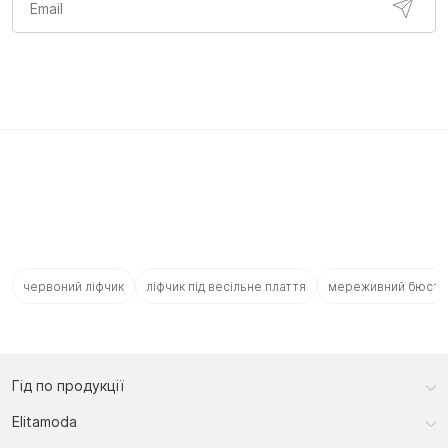
червоний ліфчик
ліфчик під весільне плаття
мереживний бюстг
Гід по продукції
Elitamoda