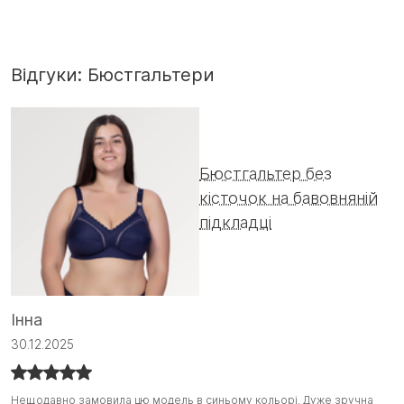
Відгуки: Бюстгальтери
Бюстгальтер без
кісточок на бавовняній
підкладці
А
Інна
0
30.12.2025
Ц
Ц
Нещодавно замовила цю модель в синьому кольорі. Дуже зручна
Нещодавно замовила цю модель в синьому кольорі. Дуже зручна
о
о