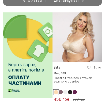
Фільтри
1
Спочатку нові
Elita
Фото
Мод. 303
Бюстгальтер без кісточок
великого розміру
458 грн
509 грн