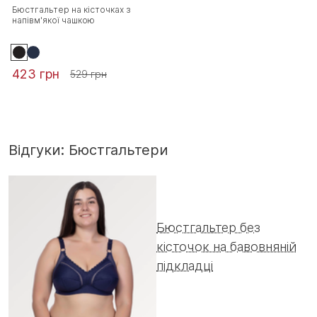
Бюстгальтер на кісточках з
напівм'якої чашкою
423 грн
529 грн
Відгуки: Бюстгальтери
Бюстгальтер без
кісточок на бавовняній
підкладці