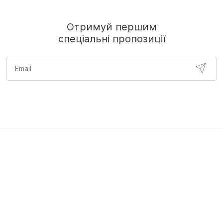
Отримуй першим
спеціальні пропозиції
ліфчик чорний
мереживний бюстгальтер
червоний ліфчик
б