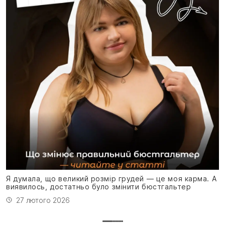
Я
н
Я думала, що великий розмір грудей — це моя карма. А
виявилось, достатньо було змінити бюстгальтер
27 лютого 2026