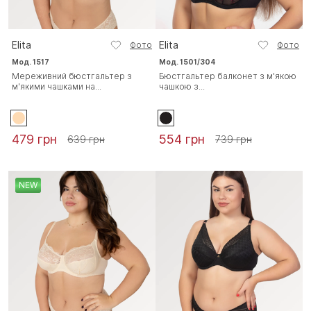
Elita
Elita
Фото
Фото
Мод. 1517
Мод. 1501/304
Мереживний бюстгальтер з
Бюстгальтер балконет з м'якою
м'якими чашками на...
чашкою з...
479 грн
554 грн
639 грн
739 грн
NEW