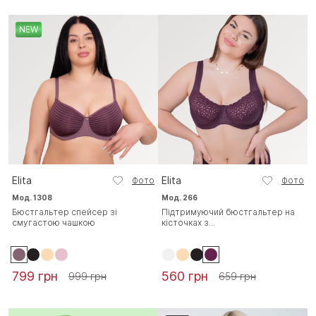
NEW
Elita
Elita
Фото
Фото
Мод. 1308
Мод. 266
Бюстгальтер спейсер зі
Підтримуючий бюстгальтер на
смугастою чашкою
кісточках з...
799 грн
560 грн
999 грн
659 грн