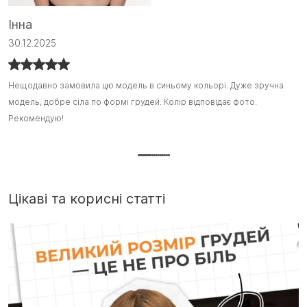
А
Інна
0
30.12.2025
Ц
Ц
Нещодавно замовила цю модель в синьому кольорі. Дуже зручна
Нещодавно замовила цю модель в синьому кольорі. Дуже зручна
о
о
модель, добре сіла по формі грудей. Колір відповідає фото.
модель, добре сіла по формі грудей. Колір відповідає фото.
Н
Д
Рекомендую!
Рекомендую! :)
на
Цікаві та корисні статті