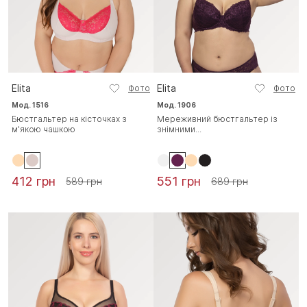
Elita
Elita
Фото
Фото
Мод. 1516
Мод. 1906
Бюстгальтер на кісточках з
Мереживний бюстгальтер із
м'якою чашкою
знімними...
412 грн
551 грн
589 грн
689 грн