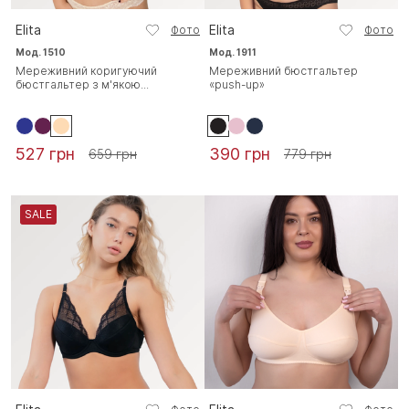
Elita
Elita
Фото
Фото
Мод. 1510
Мод. 1911
Мереживний коригуючий
Мереживний бюстгальтер
бюстгальтер з м'якою...
«push-up»
527 грн
390 грн
659 грн
779 грн
SALE