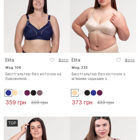
Elita
Elita
Фото
Фото
Мод. 106
Мод. 233
Бюстгальтер без кісточок на
Бюстгальтер без кісточок з
бавовняній...
м'якими чашками з...
359 грн
373 грн
399 грн
439 грн
TOP