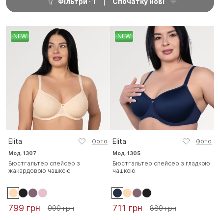
Фільтри
1
Спочатку нові
NEW
NEW
Elita
Elita
Фото
Фото
Мод. 1307
Мод. 1305
Бюстгальтер спейсер з
Бюстгальтер спейсер з гладкою
жакардовою чашкою
чашкою
799 грн
711 грн
999 грн
889 грн