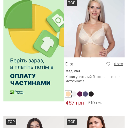
TOP
Elita
Фото
Мод. 264
Коригувальний бюстгальтер на
кісточках з...
467 грн
519 грн
TOP
TOP