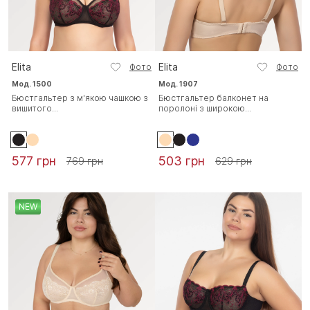
Elita
Elita
Фото
Фото
Мод. 1500
Мод. 1907
Бюстгальтер з м'якою чашкою з
Бюстгальтер балконет на
вишитого...
поролоні з широкою...
577 грн
503 грн
769 грн
629 грн
NEW