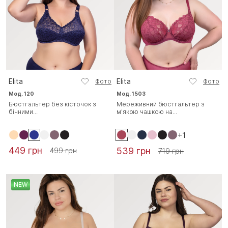
Elita
Elita
Фото
Фото
Мод. 120
Мод. 1503
Бюстгальтер без кісточок з
Мереживний бюстгальтер з
бічними...
м'якою чашкою на...
+1
449 грн
539 грн
499 грн
719 грн
NEW