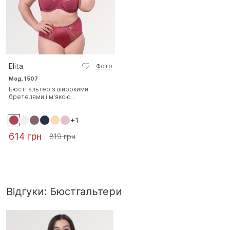
Elita
Фото
Мод. 1507
Бюстгальтер з широкими
бретелями і м'якою...
+1
614 грн
819 грн
Відгуки: Бюстгальтери