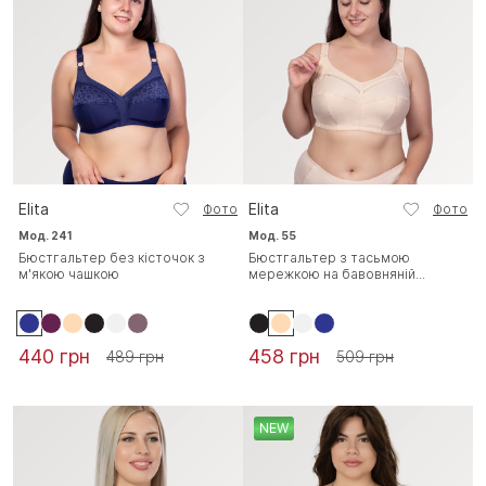
Elita
Elita
Фото
Фото
Мод. 241
Мод. 55
Бюстгальтер без кісточок з
Бюстгальтер з тасьмою
м'якою чашкою
мережкою на бавовняній...
440 грн
458 грн
489 грн
509 грн
NEW