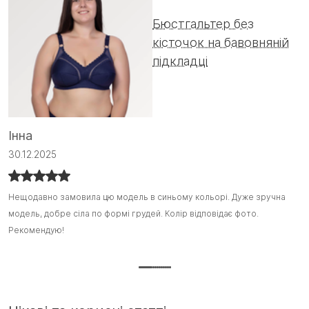
Бюстгальтер без
кісточок на бавовняній
підкладці
А
Інна
0
30.12.2025
Ц
Ц
Нещодавно замовила цю модель в синьому кольорі. Дуже зручна
Нещодавно замовила цю модель в синьому кольорі. Дуже зручна
о
о
модель, добре сіла по формі грудей. Колір відповідає фото.
модель, добре сіла по формі грудей. Колір відповідає фото.
Н
Д
Рекомендую!
Рекомендую! :)
на