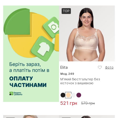
TOP
Elita
Фото
Мод. 249
М'який бюстгальтер без
кісточок з вишивкою
521 грн
579 грн