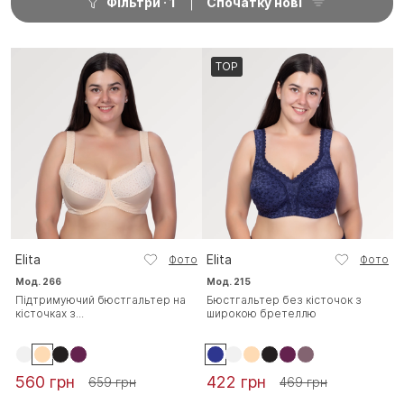
Фільтри
1
Спочатку нові
TOP
Elita
Elita
Фото
Фото
Мод. 266
Мод. 215
Підтримуючий бюстгальтер на
Бюстгальтер без кісточок з
кісточках з...
широкою бретеллю
560 грн
422 грн
659 грн
469 грн