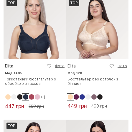
TOP
TOP
Elita
Elita
Фото
Фото
Мод. 1405
Мод. 120
Трикотажний бюстгальтер з
Бюстгальтер без кісточок з
обробкою з тасьми...
бічними...
+1
449 грн
447 грн
499 грн
559 грн
TOP