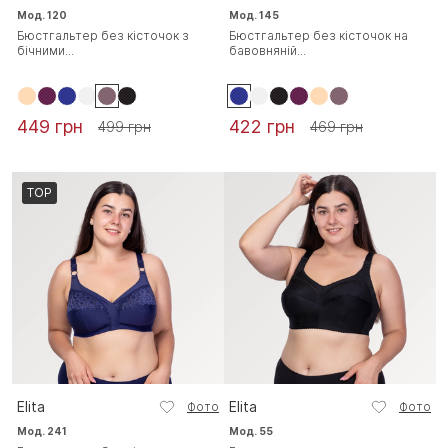
Мод. 120
Мод. 145
Бюстгальтер без кісточок з
Бюстгальтер без кісточок на
бічними...
бавовняній...
449 грн
422 грн
499 грн
469 грн
TOP
Elita
Elita
Фото
Фото
Мод. 241
Мод. 55