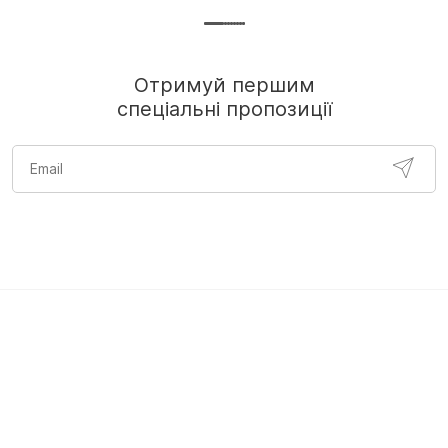
Отримуй першим
спеціальні пропозиції
спідня білизна жіноча
жіноча спортивна білизна
рожева білизн