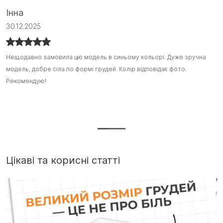
Інна
С
30.12.2025
1
Нещодавно замовила цю модель в синьому кольорі. Дуже зручна
Нещодавно замовила цю модель в синьому кольорі. Дуже зручна
Я
Я
модель, добре сіла по формі грудей. Колір відповідає фото.
модель, добре сіла по формі грудей. Колір відповідає фото.
з
з
Рекомендую!
Рекомендую! :)
ш
ш
т
Д
г
Цікаві та корисні статті