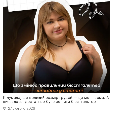
Я
н
Я думала, що великий розмір грудей — це моя карма. А
виявилось, достатньо було змінити бюстгальтер
27 лютого 2026