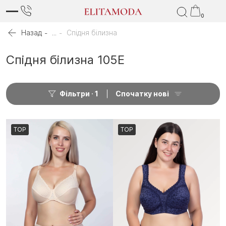
0
Назад
...
Спідня білизна
Спідня білизна 105E
Фільтри
1
Спочатку нові
TOP
TOP