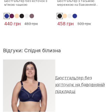
Бюстгальтер без кісточок з
Бюстгальтер з тасьмою
м'якою чашкою
мережкою на бавовняній...
440 грн
458 грн
489 грн
509 грн
Відгуки: Спідня білизна
Бюстгальтер без
кісточок на бавовняній
підкладці