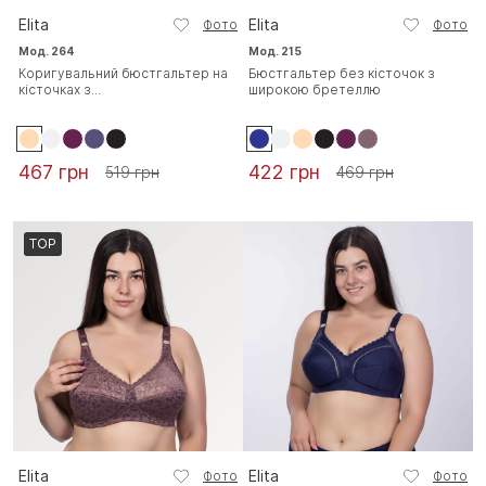
Elita
Elita
Фото
Фото
Мод. 264
Мод. 215
Коригувальний бюстгальтер на
Бюстгальтер без кісточок з
кісточках з...
широкою бретеллю
467 грн
422 грн
519 грн
469 грн
TOP
Elita
Elita
Фото
Фото