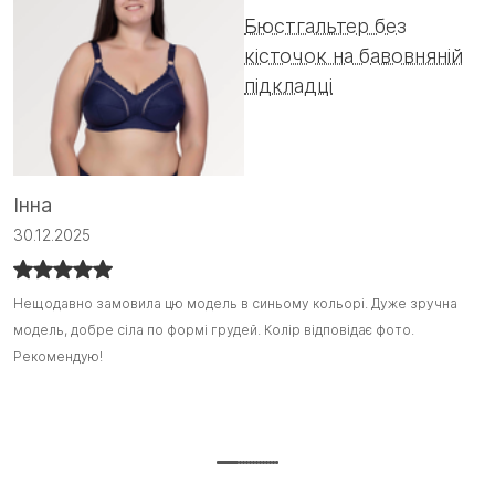
Бюстгальтер без
кісточок на бавовняній
підкладці
Інна
С
30.12.2025
1
Нещодавно замовила цю модель в синьому кольорі. Дуже зручна
Нещодавно замовила цю модель в синьому кольорі. Дуже зручна
Я
Я
модель, добре сіла по формі грудей. Колір відповідає фото.
модель, добре сіла по формі грудей. Колір відповідає фото.
з
з
Рекомендую!
Рекомендую! :)
ш
ш
т
Д
г