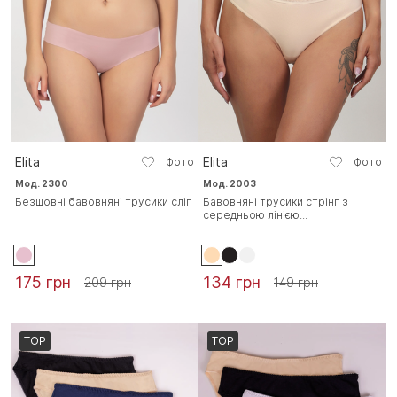
Elita
Elita
Фото
Фото
Мод. 2300
Мод. 2003
Безшовні бавовняні трусики сліп
Бавовняні трусики стрінг з
середньою лінією...
175 грн
134 грн
209 грн
149 грн
TOP
TOP