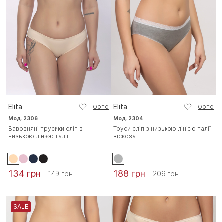
Elita
Elita
Фото
Фото
Мод. 2306
Мод. 2304
Бавовняні трусики сліп з
Труси сліп з низькою лінією талії
низькою лінією талії
віскоза
134 грн
188 грн
149 грн
209 грн
SALE