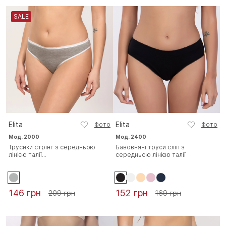
SALE
Elita
Elita
Фото
Фото
Мод. 2000
Мод. 2400
Трусики стрінг з середньою
Бавовняні труси сліп з
лінією талії...
середньою лінією талії
146 грн
152 грн
209 грн
169 грн