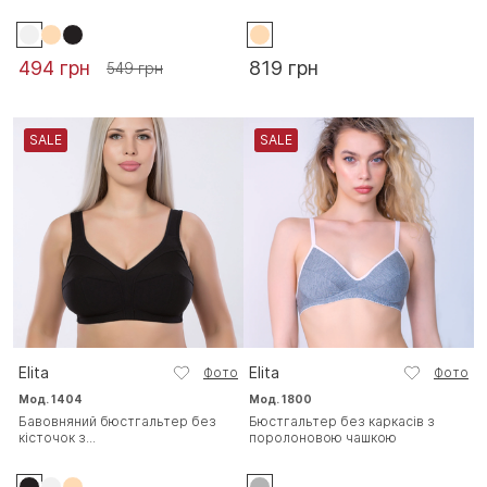
494 грн
819 грн
549 грн
SALE
SALE
Elita
Elita
Фото
Фото
Мод. 1404
Мод. 1800
Бавовняний бюстгальтер без
Бюстгальтер без каркасів з
кісточок з...
поролоновою чашкою