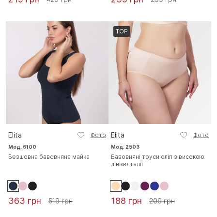
TOP
Elita
Elita
Фото
Фото
Мод. 6100
Мод. 2503
Безшовна бавовняна майка
Бавовняні труси сліп з високою
лінією талії
363 грн
188 грн
519 грн
209 грн