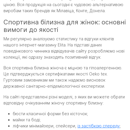
ціною. Вся продукція на сьогодні є чудовою альтернативою
виробам таких брендів як Мілавіца, Конте, Донела.
Спортивна білизна для жінок: основні
вимоги до якості
Ми регулярно аналізуємо статистику та відгуки клієнтів
нашого інтернет-магазину Elita. На підставі даних
поведінкового чинника відвідувачів сайту розробляємо нові
колекції, які одразу знаходять позитивний відгук.
Вся спортивна білизна жіноча є міцною та гіпоалергенною.
Це підтверджується сертифікатами якості Oeko tex.
Гуртовим замовникам ми також надаємо висновок
державної санітарно-епідеміологічної експертизи.
На сайті представлені різні моделі, з яких ви можете обрати
відповідну очікуванням жіночу спортивну білизну:
бюсти класичної форми без кісточок;
майки та боді;
ліфчики мінімайзери, спейсери,
із застібкою спереду
;