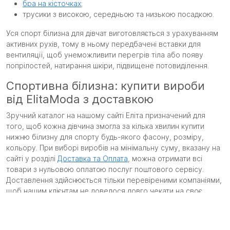
бра на кісточках
;
трусики з високою, середньою та низькою посадкою.
Уся спорт білизна для дівчат виготовляється з урахуванням
активних рухів, тому в ньому передбачені вставки для
вентиляції, щоб унеможливити перегрів тіла або появу
попрілостей, натирання шкіри, підвищене потовиділення.
Спортивна білизна: купити вироби
від ElitaModa з доставкою
Зручний каталог на нашому сайті Еліта призначений для
того, щоб кожна дівчина змогла за кілька хвилин купити
нижню білизну для спорту будь-якого фасону, розміру,
кольору. При виборі виробів на мінімальну суму, вказану на
сайті у розділі
Доставка та Оплата
, можна отримати всі
товари з нульовою оплатою послуг поштового сервісу.
Доставлення здійснюється тільки перевіреними компаніями,
щоб нашим клієнтам не довелося довго чекати на своє
замовлення.