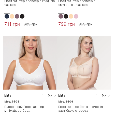
Бюстгальтер спейсер з гладкою
Бюстгальтер спейсер зі
чашкою
смугастою чашкою
711 грн
799 грн
889 грн
999 грн
Elita
Elita
Фото
Фото
Мод. 1408
Мод. 1406
Бавовняний бюстгальтер
Бюстгальтер без кісточок із
мінімайзер без...
застібкою спереду