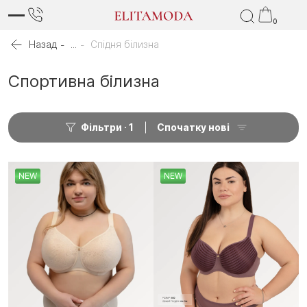
0
Назад
...
Спідня білизна
Спортивна білизна
Фільтри
1
Спочатку нові
NEW
NEW