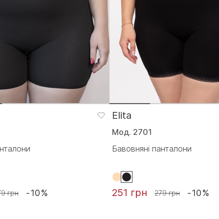
Elita
Мод. 2701
анталони
Бавовняні панталони
251 грн
-10%
-10%
79 грн
279 грн