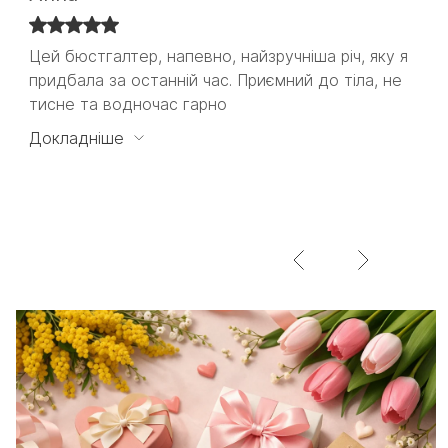
Цей бюстгалтер, напевно, найзручніша річ, яку я
Цей бюстгалтер, напевно, найзручніша річ, яку я
придбала за останній час. Приємний до тіла, не
придбала за останній час. Приємний до тіла, не
тисне та водночас гарно
тисне та водночас гарно тримає. Ніяких кісточок,
які б впивались в тіло або давили десь.
Докладніше
Задоволена на всі 100