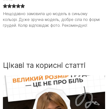
Нещодавно замовила цю модель в синьому
Нещодавно замовила цю модель в синьому
кольорі. Дуже зручна модель, добре сіла по формі
кольорі. Дуже зручна модель, добре сіла по формі
грудей. Колір відповідає фото. Рекомендую!
грудей. Колір відповідає фото. Рекомендую! :)
Цікаві та корисні статті