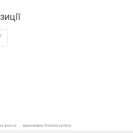
зиції
на жіноча
мереживна білизна купити