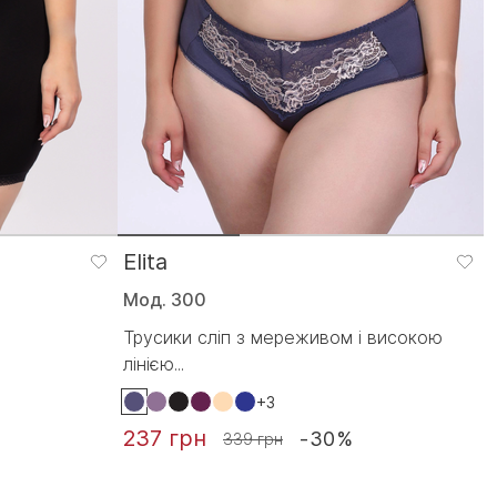
Elita
Мод. 300
Трусики сліп з мереживом і високою
лінією...
+3
237 грн
-30%
339 грн