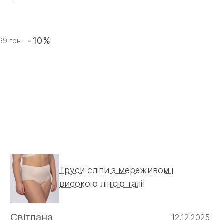
-10%
69 грн
Труси сліпи з мереживом і
високою лінією талії
Світлана
12.12.2025