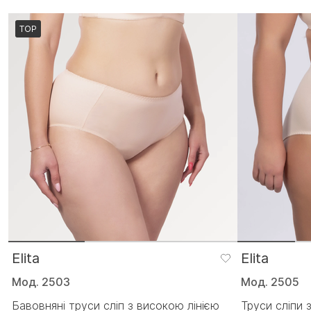
TOP
Elita
Elita
Мод. 2503
Мод. 2505
Бавовняні труси сліп з високою лінією
Труси сліпи