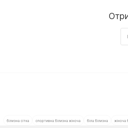
Отр
білизна сітка
спортивна білизна жіноча
біла білизна
жіноча 