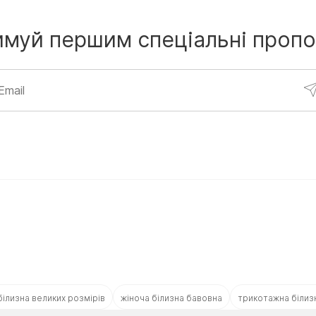
имуй першим
спеціальні пропо
білизна великих розмірів
жіноча білизна бавовна
трикотажна білиз