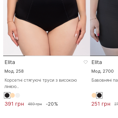
Elita
Elita
Мод. 258
Мод. 2700
Корсетні стягуючі труси з високою
Бавовняні п
лінією...
391 грн
251 грн
-20%
489 грн
2