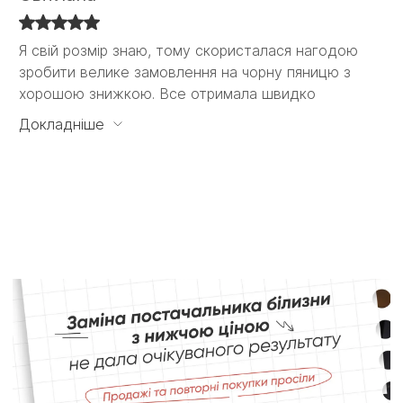
Я свій розмір знаю, тому скористалася нагодою
Я свій розмір знаю, тому скористалася нагодою
зробити велике замовлення на чорну пяницю з
зробити велике замовлення на чорну пяницю з
хорошою знижкою. Все отримала швидко
хорошою знижкою. Все отримала швидко і
задоволена своїм вибором. Вперше взяла на
Докладніше
пробу трикотажні трусики з високою талією, якість
чудова за невеликі гроші, треба ще)