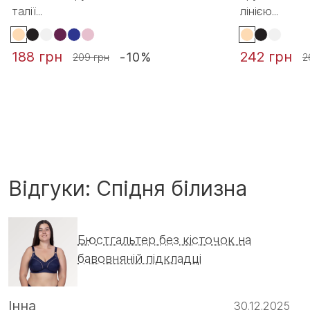
талії...
лінією...
188 грн
242 грн
-10%
209 грн
2
Відгуки: Спідня білизна
Бюстгальтер без кісточок на
бавовняній підкладці
Інна
30.12.2025