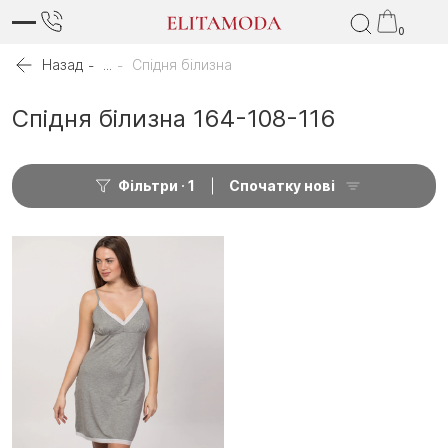
0
Назад
...
Спідня білизна
Спідня білизна 164-108-116
Фільтри
1
Спочатку нові