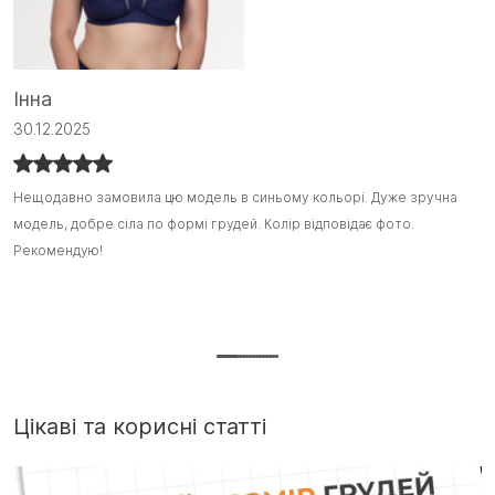
Інна
С
30.12.2025
1
Нещодавно замовила цю модель в синьому кольорі. Дуже зручна
Нещодавно замовила цю модель в синьому кольорі. Дуже зручна
Я
Я
модель, добре сіла по формі грудей. Колір відповідає фото.
модель, добре сіла по формі грудей. Колір відповідає фото.
з
з
Рекомендую!
Рекомендую! :)
ш
ш
т
Д
г
Цікаві та корисні статті