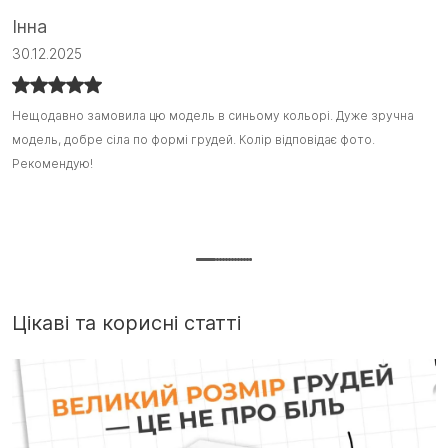
Інна
С
30.12.2025
1
Нещодавно замовила цю модель в синьому кольорі. Дуже зручна
Нещодавно замовила цю модель в синьому кольорі. Дуже зручна
Я
Я
модель, добре сіла по формі грудей. Колір відповідає фото.
модель, добре сіла по формі грудей. Колір відповідає фото.
з
з
Рекомендую!
Рекомендую! :)
ш
ш
т
Д
г
Цікаві та корисні статті