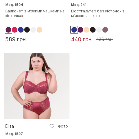
Мод. 1504
Мод. 241
Балконет з м'якими чашками на
Бюстгальтер без кісточок з
кісточках
м'якою чашкою
589 грн
440 грн
489 грн
Elita
Фото
Мод. 1507