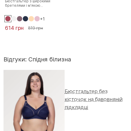
Бюстгальтер з широкими
бретелями і м'якою...
+1
614 грн
819 грн
Відгуки: Спідня білизна
Бюстгальтер без
кісточок на бавовняній
підкладці