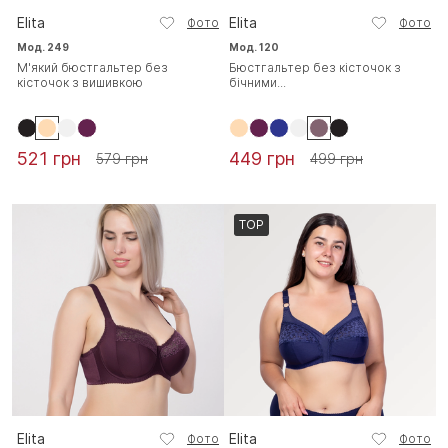
Elita
Elita
Фото
Фото
Мод. 249
Мод. 120
М'який бюстгальтер без
Бюстгальтер без кісточок з
кісточок з вишивкою
бічними...
521 грн
449 грн
579 грн
499 грн
TOP
Elita
Elita
Фото
Фото