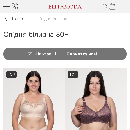
0
Назад
...
Спідня білизна
Спідня білизна 80H
Фільтри
1
Спочатку нові
TOP
TOP