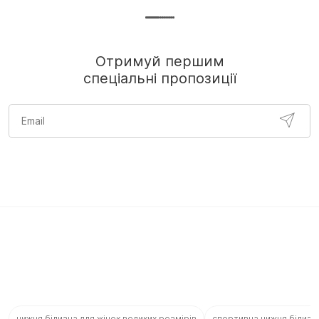
Отримуй першим
спеціальні пропозиції
нижня білизна для жінок великих розмірів
спортивна нижня білизн