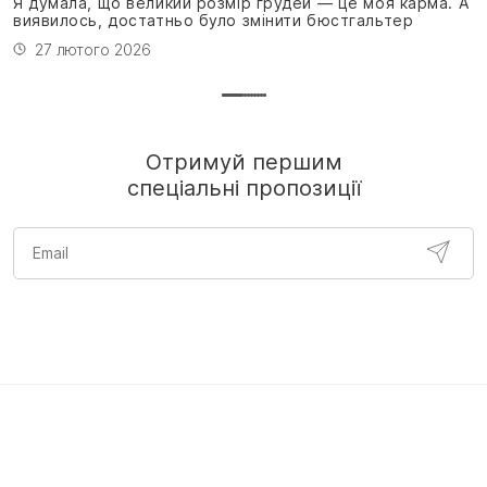
Я думала, що великий розмір грудей — це моя карма. А
виявилось, достатньо було змінити бюстгальтер
27 лютого 2026
Отримуй першим
спеціальні пропозиції