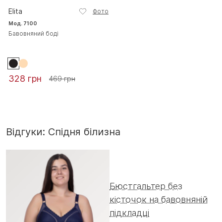
Elita
Фото
Мод. 7100
Бавовняний боді
328 грн
469 грн
Відгуки: Спідня білизна
Бюстгальтер без
кісточок на бавовняній
підкладці