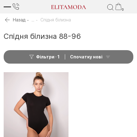
0
Назад
...
Спідня білизна
Спідня білизна 88-96
Фільтри
1
Спочатку нові