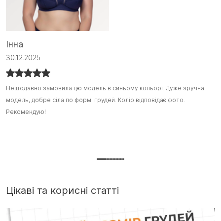
Інна
С
30.12.2025
1
Нещодавно замовила цю модель в синьому кольорі. Дуже зручна
Нещодавно замовила цю модель в синьому кольорі. Дуже зручна
Я
Я
модель, добре сіла по формі грудей. Колір відповідає фото.
модель, добре сіла по формі грудей. Колір відповідає фото.
з
з
Рекомендую!
Рекомендую! :)
ш
ш
т
Д
г
Цікаві та корисні статті