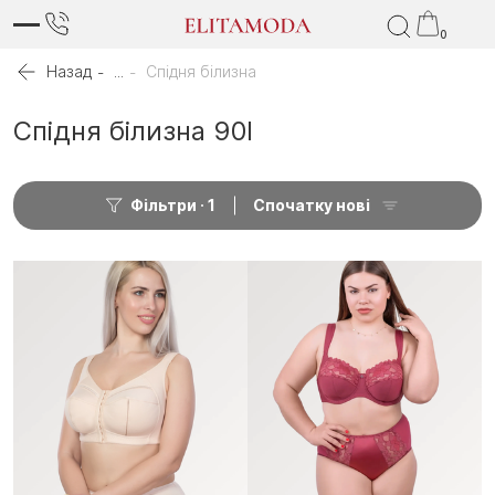
0
Назад
...
Спідня білизна
Спідня білизна 90I
Фільтри
1
Спочатку нові