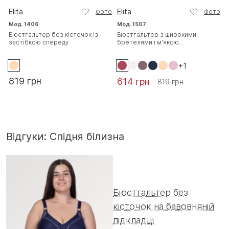
Elita
Elita
Фото
Фото
Мод. 1406
Мод. 1507
Бюстгальтер без кісточок із
Бюстгальтер з широкими
застібкою спереду
бретелями і м'якою...
+1
819 грн
614 грн
819 грн
Відгуки: Спідня білизна
Бюстгальтер без
кісточок на бавовняній
підкладці