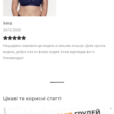
Інна
С
30.12.2025
1
Нещодавно замовила цю модель в синьому кольорі. Дуже зручна
Нещодавно замовила цю модель в синьому кольорі. Дуже зручна
Я
Я
модель, добре сіла по формі грудей. Колір відповідає фото.
модель, добре сіла по формі грудей. Колір відповідає фото.
з
з
Рекомендую!
Рекомендую! :)
ш
ш
т
Д
г
Цікаві та корисні статті