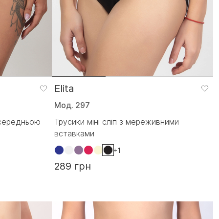
Elita
Мод. 297
 середньою
Трусики міні сліп з мереживними
вставками
+1
289 грн