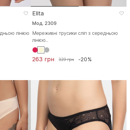
Elita
Мод. 2309
едньою лінією
Мереживні трусики сліп з середньою
лінією...
263 грн
-20%
329 грн