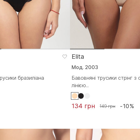
Elita
Мод. 2003
русики бразиліана
Бавовняні трусики стрінг з
лінією...
134 грн
-10%
149 грн