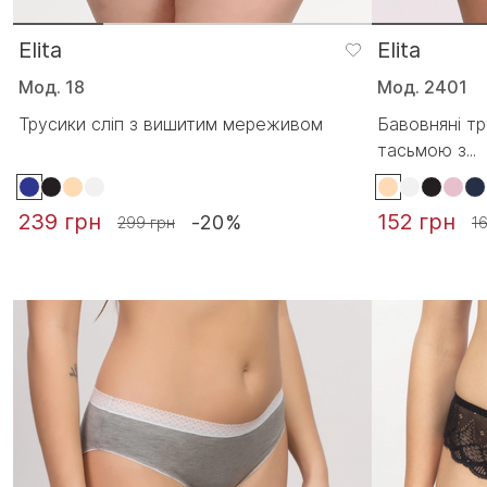
Elita
Elita
Мод. 18
Мод. 2401
Трусики сліп з вишитим мереживом
Бавовняні тр
тасьмою з...
239 грн
152 грн
-20%
299 грн
1