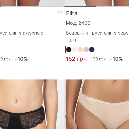
Elita
Мод. 2400
уси сліп з ажурною
Бавовняні труси сліп з сер
талії
152 грн
-10%
-10%
69 грн
169 грн