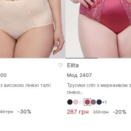
Elita
400
Мод. 2407
 з високою лінією талії
Трусики сліп з мереживом 
лінією...
+1
287 грн
-30%
-20%
49 грн
359 грн