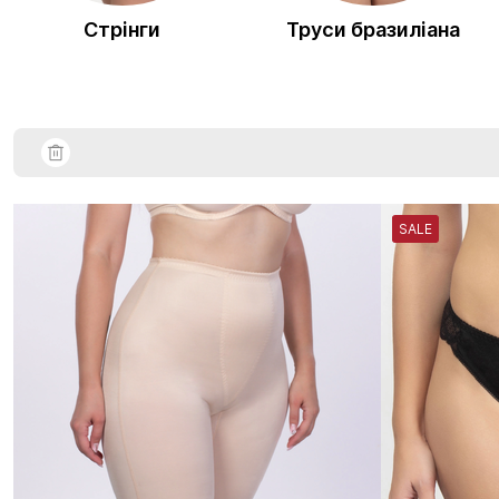
Стрінги
Труси бразиліана
SALE