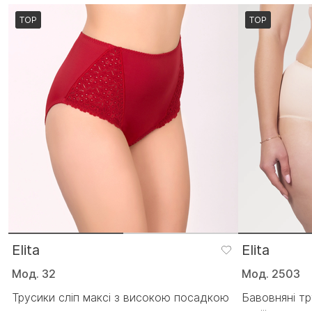
TOP
TOP
Elita
Elita
Мод. 32
Мод. 2503
Трусики сліп максі з високою посадкою
Бавовняні тр