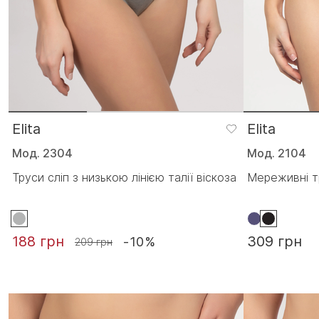
Elita
Elita
Мод. 2304
Мод. 2104
Труси сліп з низькою лінією талії віскоза
Мереживні т
188 грн
309 грн
-10%
209 грн