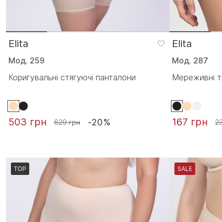
Elita
Elita
Мод. 259
Мод. 287
Коригувальні стягуючі панталони
Мереживні т
503 грн
167 грн
-20%
629 грн
2
TOP
SALE