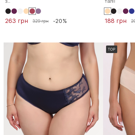
з...
талії
263 грн
188 грн
-20%
329 грн
2
TOP