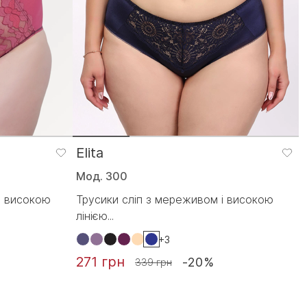
Elita
Мод. 300
з високою
Трусики сліп з мереживом і високою
лінією...
+3
271 грн
-20%
339 грн