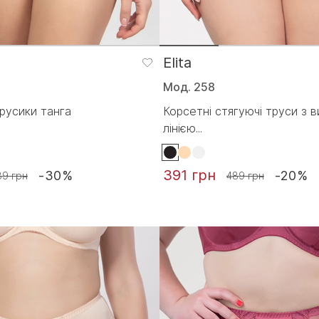
Elita
Мод. 258
русики танга
Корсетні стягуючі труси з 
лінією...
391 грн
-30%
-20%
39 грн
489 грн