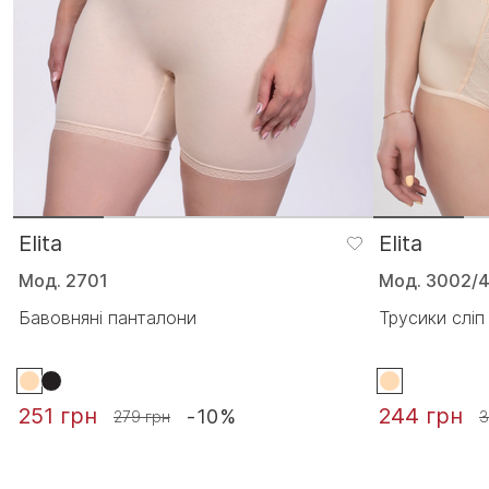
Elita
Elita
Мод. 2701
Мод. 3002/
Бавовняні панталони
Трусики сліп
251 грн
244 грн
-10%
279 грн
3