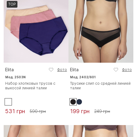
TOP
Elita
Elita
Фото
Фото
Мод. 2503N
Мод. 2402/601
Набор хлопковых трусов с
Трусики слип со средней линией
выкосой линией талии
талии
531 грн
199 грн
590 грн
249 грн