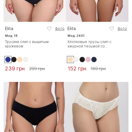
Elita
Elita
Фото
Фото
Мод. 18
Мод. 2401
Трусики слип с вышитым
Хлопковые трусы слип с
кружевом
ажурной тесьмой со...
239 грн
152 грн
299 грн
169 грн