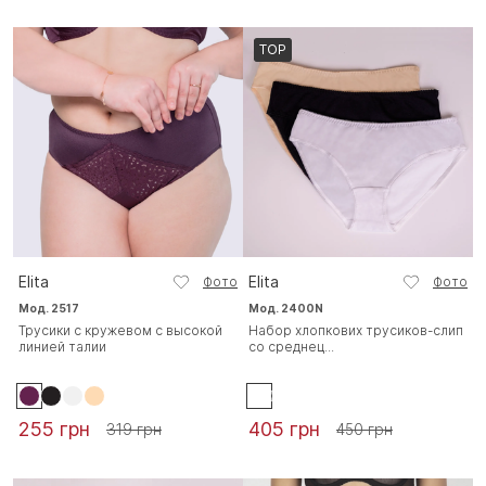
TOP
Elita
Elita
Фото
Фото
Мод. 2517
Мод. 2400N
Трусики с кружевом с высокой
Набор хлопкових трусиков-слип
линией талии
со среднец...
255 грн
405 грн
319 грн
450 грн