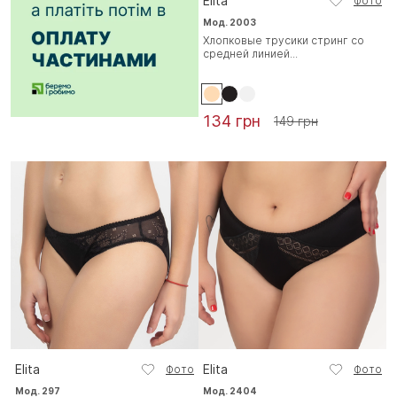
Elita
Фото
Мод. 2003
Хлопковые трусики стринг со
средней линией...
134 грн
149 грн
Elita
Elita
Фото
Фото
Мод. 297
Мод. 2404