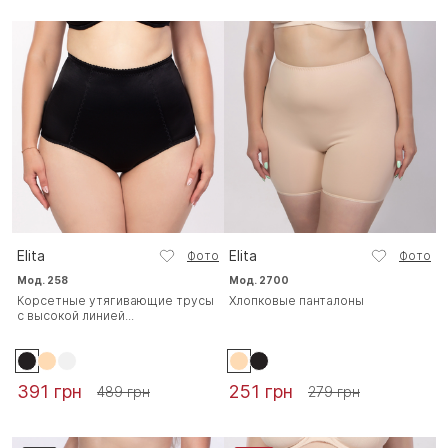
Elita
Elita
Фото
Фото
Мод. 258
Мод. 2700
Корсетные утягивающие трусы
Хлопковые панталоны
с высокой линией...
391 грн
251 грн
489 грн
279 грн