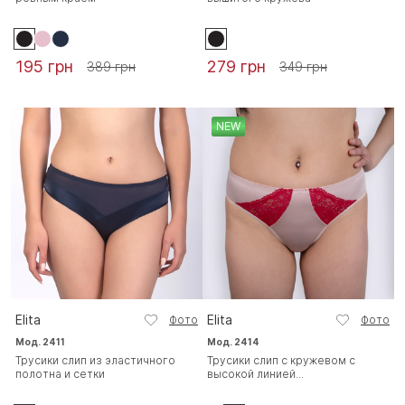
195 грн
279 грн
389 грн
349 грн
NEW
Elita
Elita
Фото
Фото
Мод. 2411
Мод. 2414
Трусики слип из эластичного
Трусики слип с кружевом с
полотна и сетки
высокой линией...