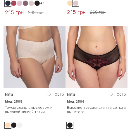
+1
215 грн
215 грн
269 грн
269 грн
Elita
Elita
Фото
Фото
Мод. 2505
Мод. 2506
Трусы слипы с кружевом и
Высокие трусики слип из сетки и
высокой линией талии
вышитого...