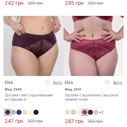
242 грн
295 грн
269 грн
369 грн
Elita
Elita
Фото
Фото
Мод. 2509
Мод. 2514
Трусики слип с кружевными
Трусики с кружевом с высокой
вставками и...
линией талии
+1
247 грн
287 грн
309 грн
359 грн