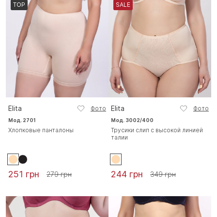
TOP
SALE
Elita
Elita
Фото
Фото
Мод. 2701
Мод. 3002/400
Хлопковые панталоны
Трусики слип с высокой линией
талии
251 грн
244 грн
279 грн
349 грн