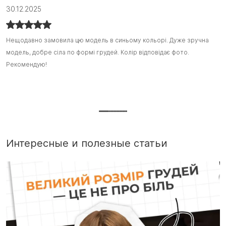
30.12.2025
1
Нещодавно замовила цю модель в синьому кольорі. Дуже зручна
Нещодавно замовила цю модель в синьому кольорі. Дуже зручна
Я
Я
модель, добре сіла по формі грудей. Колір відповідає фото.
модель, добре сіла по формі грудей. Колір відповідає фото.
з
з
Рекомендую!
Рекомендую! :)
ш
ш
т
П
г
Интересные и полезные статьи