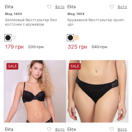
Elita
Elita
Фото
Фото
Мод. 1600
Мод. 1904
Хлопковый бюстгальтер без
Кружевной бюстгальтер «push-
косточек с кружевом
up»
179 грн
325 грн
299 грн
649 грн
SALE
SALE
Elita
Elita
Фото
Фото