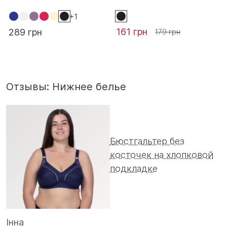
+1
161 грн
289 грн
179 грн
Отзывы: Нижнее белье
Бюстгальтер без
косточек на хлопковой
подкладке
Інна
С