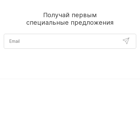
Получай первым
специальные предложения
белое женское белье
серое нижнее белье женское
хлопково