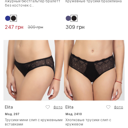
Ажурный бюстгальтер бралетт
Кружевные трусики бразилиана
без косточек с...
247 грн
309 грн
309 грн
Elita
Elita
Фото
Фото
Мод. 297
Мод. 2410
Трусики мини слип с кружевными
Хлопковые трусики слип с
вставками
кружевом