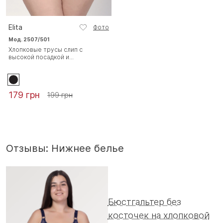
Elita
Фото
Мод. 2507/501
Хлопковые трусы слип с
высокой посадкой и...
179 грн
199 грн
Отзывы: Нижнее белье
Бюстгальтер без
косточек на хлопковой