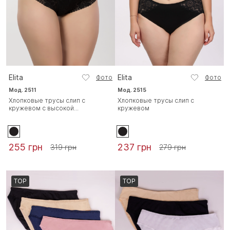
Elita
Elita
Фото
Фото
Мод. 2511
Мод. 2515
Хлопковые трусы слип с
Хлопковые трусы слип с
кружевом с высокой...
кружевом
255 грн
237 грн
319 грн
279 грн
TOP
TOP