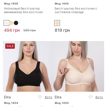
Мод. 1408
Мод. 1406
Хлопковый бюстгальтер
Бюстгальтер без косточек с
минимайзер без косточек
застежкой спереди
494 грн
819 грн
549 грн
SALE
Elita
Elita
Фото
Фото
Мод. 1404
Мод. 1400