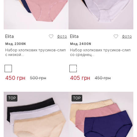
Elita
Elita
Фото
Фото
Мод. 2306N
Мод. 2400N
Набор хлопкових трусиков-слип
Набор хлопкових трусиков-слип
с низкой...
со среднец...
450 грн
405 грн
500 грн
450 грн
TOP
TOP