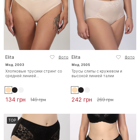
Elita
Elita
Фото
Фото
Мод. 2003
Мод. 2505
Хлопковые трусики стринг со
Трусы слипы с кружевом и
средней линией...
высокой линией талии
134 грн
242 грн
149 грн
269 грн
TOP