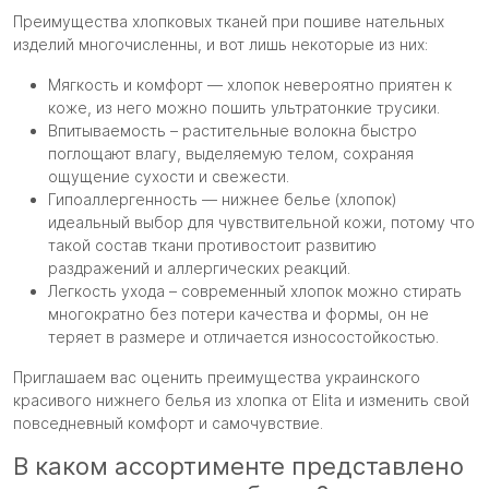
Преимущества хлопковых тканей при пошиве нательных
изделий многочисленны, и вот лишь некоторые из них:
Мягкость и комфорт — хлопок невероятно приятен к
коже, из него можно пошить ультратонкие трусики.
Впитываемость – растительные волокна быстро
поглощают влагу, выделяемую телом, сохраняя
ощущение сухости и свежести.
Гипоаллергенность — нижнее белье (хлопок)
идеальный выбор для чувствительной кожи, потому что
такой состав ткани противостоит развитию
раздражений и аллергических реакций.
Легкость ухода – современный хлопок можно стирать
многократно без потери качества и формы, он не
теряет в размере и отличается износостойкостью.
Приглашаем вас оценить преимущества украинского
красивого нижнего белья из хлопка от Elita и изменить свой
повседневный комфорт и самочувствие.
В каком ассортименте представлено