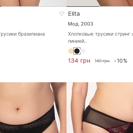
Elita
Мод. 2003
русики бразилиана
Хлопковые трусики стринг 
линией...
134 грн
-10%
149 грн