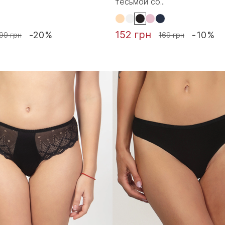
тесьмой со...
152 грн
-20%
-10%
99 грн
169 грн