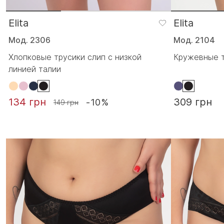
Elita
Elita
Мод. 2306
Мод. 2104
Хлопковые трусики слип с низкой
Кружевные т
линией талии
134 грн
309 грн
-10%
149 грн