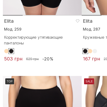
Elita
Elita
Мод. 259
Мод. 287
Корректирующие утягивающие
Кружевные т
панталоны
503 грн
167 грн
-20%
629 грн
2
TOP
SALE