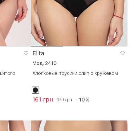
Elita
Мод. 2410
ышитого
Хлопковые трусики слип с кружевом
161 грн
-10%
179 грн