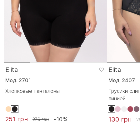
Elita
Elita
Мод. 2701
Мод. 2407
Хлопковые панталоны
Трусики сли
линией...
251 грн
130 грн
-10%
279 грн
2