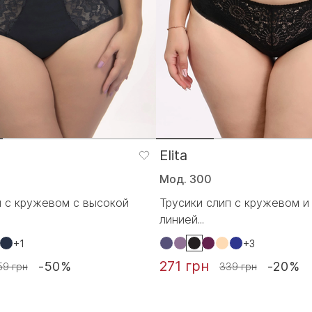
Elita
Мод. 300
п с кружевом с высокой
Трусики слип с кружевом и
линией...
+1
+3
271 грн
-50%
-20%
59 грн
339 грн