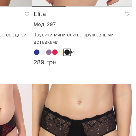
Elita
Мод. 297
со средней
Трусики мини слип с кружевными
вставками
+1
289 грн