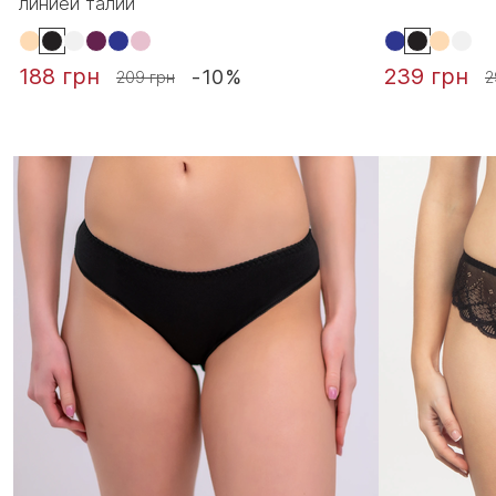
линией талии
188 грн
239 грн
-10%
209 грн
2