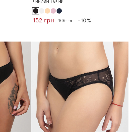
линией талии
152 грн
-10%
169 грн