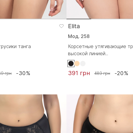
Elita
Мод. 258
русики танга
Корсетные утягивающие тр
высокой линией...
391 грн
-30%
-20%
39 грн
489 грн