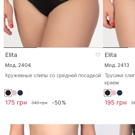
Elita
Elita
Мод. 2404
Мод. 2413
Кружевные слипы со средней посадкой
Трусики сли
краем
175 грн
195 грн
-50%
349 грн
3