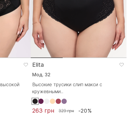
Elita
Мод. 32
 высокой
Высокие трусики слип макси с
кружевными...
263 грн
-20%
329 грн