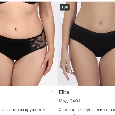
TOP
Elita
Мод. 2401
п с вышитым кружевом
Хлопковые трусы слип с а