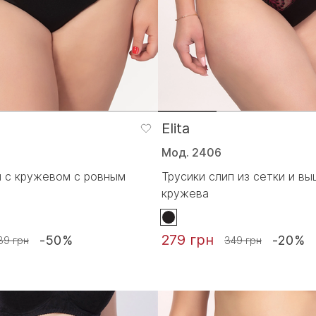
Elita
Мод. 2406
п с кружевом с ровным
Трусики слип из сетки и в
кружева
279 грн
-50%
-20%
89 грн
349 грн