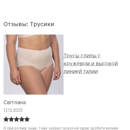
Отзывы: Трусики
Трусы слипы с
кружевом и высокой
линией талии
І
Світлана
1
12.12.2025
Г
Г
Я свій розмір знаю, тому скористалася нагодою зробити велике
Я свій розмір знаю, тому скористалася нагодою зробити велике