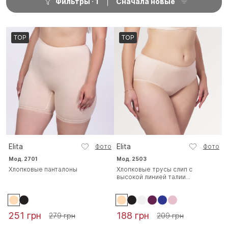
Фильтры
1
Сначала новые
TOP
TOP
Elita
Elita
Фото
Фото
Мод. 2701
Мод. 2503
Хлопковые панталоны
Хлопковые трусы слип с
высокой линией талии...
251 грн
188 грн
279 грн
209 грн