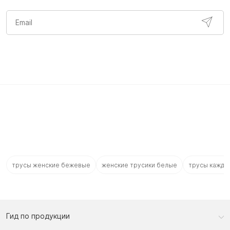
трусы женские бежевые
женские трусики белые
трусы кажды
Гид по продукции