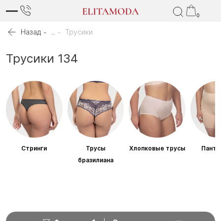
0
Назад
...
Трусики
Трусики 134
Стринги
Трусы
Хлопковые трусы
Панта
бразилиана