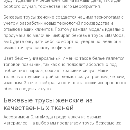
будут идеальным решением как на каждый день, так и для
особого случая, торжественного мероприятия.
Бежевые трусы женские создаются нашими технологами с
учетом разработки новых технологий производства и
отзывов наших клиентов. Поэтому каждая модель идеально
продумана до мелочей. Выбирая бежевые трусы ElitaModa,
вы будете ощущать себя комфортно, уверенно, ведь они
имеют точную посадку по фигуре.
Цвет беж — универсальный. Именно такое белье является
топовой позицией, так как оно подходит абсолютно под
любой цвет наряда, создает красивый силуэт. Наши
телесные трусики стройнят, делают силуэт ровным, четким,
изящным. За счет нейтральности цвета риски испорченного
образа сведены к нулю.
Бежевые трусы женские из
качественных тканей
Ассортимент ЭлитаМода представлен из разных
материалов. На выбор мы предлагаем трусы бежевые из: