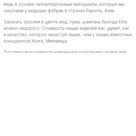
ведь в основе гипоаллергенные материалы, которые мы
закупаем у ведущих фабрик в странах Европы, Азии.
Заказать трусики в цвете нюд, пума, шампань бренда Elita
можно недорого. Стоимость наших изделий вас удивит, как
и качество, которое зачастую выше, чем у наших известных
конкурентов Конте, Милавица.
Доставка выполняется надежными почтовыми сервисами
по городам Украины по тарифам перевозчика.
трусы корсетные
дамские панталоны
трусы каждый день
б
Гид по продукции
Elitamoda
Помощь клиентам