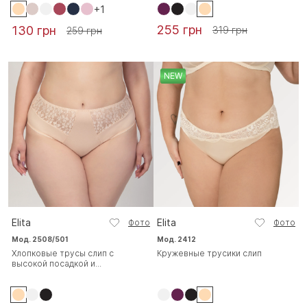
+1
255 грн
130 грн
319 грн
259 грн
NEW
Elita
Elita
Фото
Фото
Мод. 2508/501
Мод. 2412
Хлопковые трусы слип с
Кружевные трусики слип
высокой посадкой и...