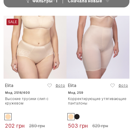
Фильтры
1
Сначала новые
SALE
Elita
Elita
Фото
Фото
Мод. 2516/400
Мод. 259
Высокие трусики слип с
Корректирующие утягивающие
кружевом
панталоны
202 грн
503 грн
289 грн
629 грн