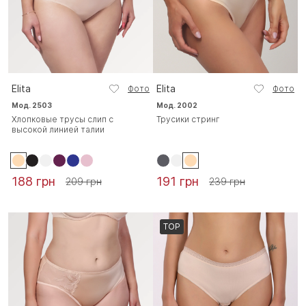
Elita
Elita
Фото
Фото
Мод. 2503
Мод. 2002
Хлопковые трусы слип с
Трусики стринг
высокой линией талии
188 грн
191 грн
209 грн
239 грн
TOP