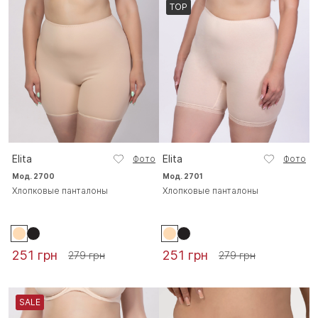
TOP
Elita
Elita
Фото
Фото
Мод. 2700
Мод. 2701
Хлопковые панталоны
Хлопковые панталоны
251 грн
251 грн
279 грн
279 грн
SALE