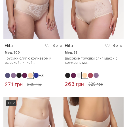
Elita
Elita
Фото
Фото
Мод. 300
Мод. 32
Трусики слип с кружевом и
Высокие трусики слип макси с
высокой линией...
кружевными...
+3
263 грн
271 грн
329 грн
339 грн
TOP