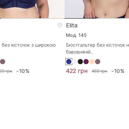
Elita
Мод. 145
 без кісточок з широкою
Бюстгальтер без кісточок 
бавовняній...
422 грн
-10%
-10%
69 грн
469 грн