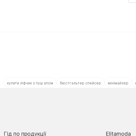
купити ліфчик з пуш апом
бюстгальтер спейсер
мінімайзер
Гід по продукції
Elitamoda