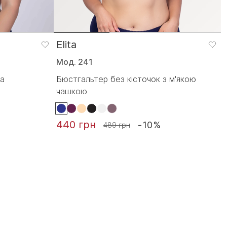
Elita
Мод. 241
на
Бюстгальтер без кісточок з м'якою
чашкою
440 грн
-10%
489 грн