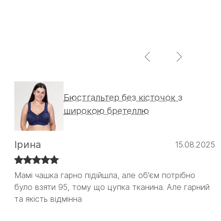
Бюстгальтер без кісточок з
широкою бретеллю
Ірина
15.08.2025
Мамі чашка гарно підійшла, але об'єм потрібно
Мамі чашка гарно підійшла, але об'єм потрібно
було взяти 95, тому що цупка тканина. Але гарний
було взяти 95, тому що цупка тканина. Але гарний
та якість відмінна
та якість відмінна