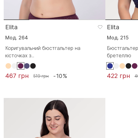
Elita
Elita
Мод. 264
Мод. 215
Коригувальний бюстгальтер на
Бюстгальтер
кісточках з...
бретеллю
467 грн
422 грн
-10%
519 грн
4