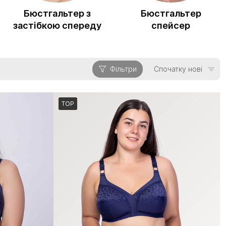
Бюстгальтер з
Бюстгальтер
застібкою спереду
спейсер
Фільтри
Спочатку нові
TOP