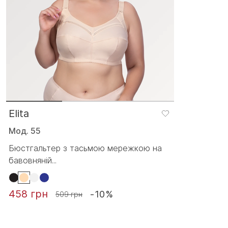
Elita
Мод. 55
Бюстгальтер з тасьмою мережкою на
бавовняній...
458 грн
-10%
509 грн