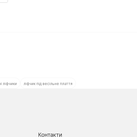
і ліфчики
ліфчик під весільне плаття
Контакти