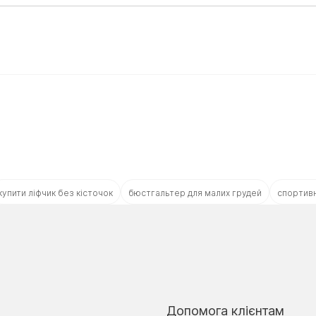
купити ліфчик без кісточок
бюстгальтер для малих грудей
спортивн
Допомога клієнтам