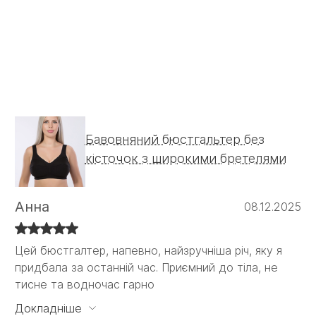
Бавовняний бюстгальтер без
кісточок з широкими бретелями
Анна
08.12.2025
Цей бюстгалтер, напевно, найзручніша річ, яку я
Цей бюстгалтер, напевно, найзручніша річ, яку я
придбала за останній час. Приємний до тіла, не
придбала за останній час. Приємний до тіла, не
тисне та водночас гарно
тисне та водночас гарно тримає. Ніяких кісточок,
які б впивались в тіло або давили десь.
Докладніше