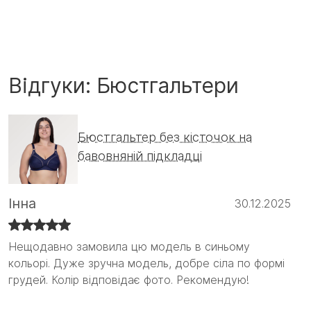
Відгуки: Бюстгальтери
Бюстгальтер без кісточок на
бавовняній підкладці
Інна
30.12.2025
Нещодавно замовила цю модель в синьому
Нещодавно замовила цю модель в синьому
кольорі. Дуже зручна модель, добре сіла по формі
кольорі. Дуже зручна модель, добре сіла по формі
грудей. Колір відповідає фото. Рекомендую!
грудей. Колір відповідає фото. Рекомендую! :)