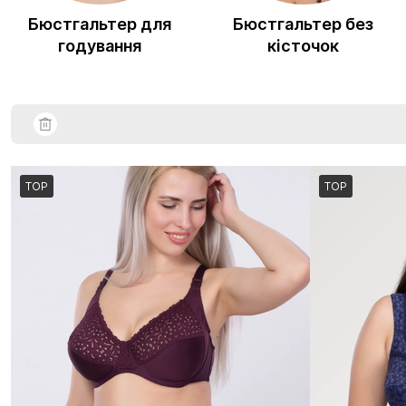
Бюстгальтер для
Бюстгальтер без
годування
кісточок
TOP
TOP