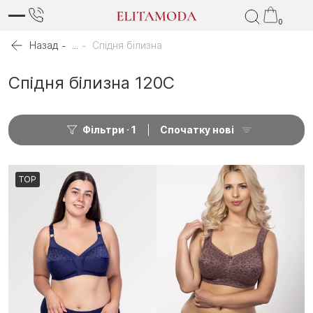
0
Назад
...
Спідня білизна
Спідня білизна 120C
Фільтри
1
Спочатку нові
TOP