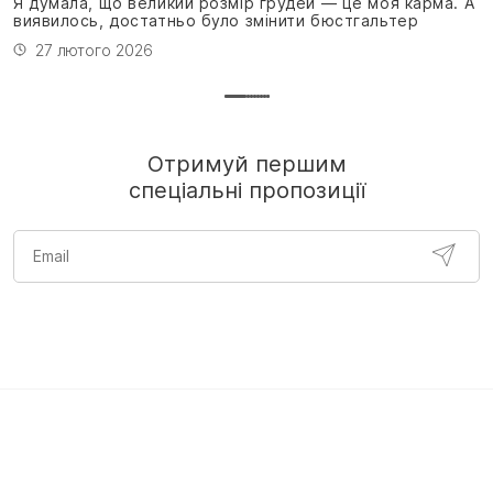
Я думала, що великий розмір грудей — це моя карма. А
виявилось, достатньо було змінити бюстгальтер
27 лютого 2026
Отримуй першим
спеціальні пропозиції