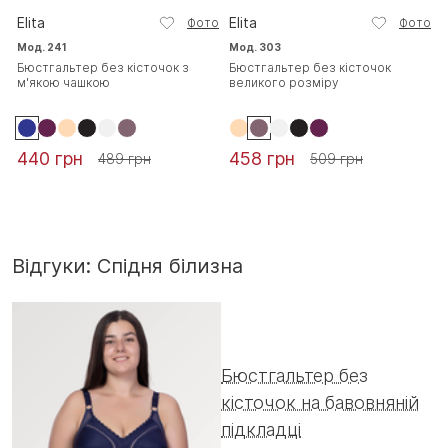
Elita
Elita
Фото
Фото
Мод. 241
Мод. 303
Бюстгальтер без кісточок з
Бюстгальтер без кісточок
м'якою чашкою
великого розміру
440 грн
458 грн
489 грн
509 грн
Відгуки: Спідня білизна
Бюстгальтер без
кісточок на бавовняній
підкладці