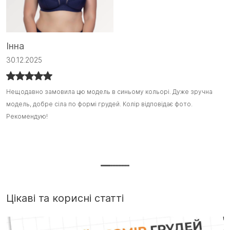
Інна
С
30.12.2025
1
Нещодавно замовила цю модель в синьому кольорі. Дуже зручна
Нещодавно замовила цю модель в синьому кольорі. Дуже зручна
Я
Я
модель, добре сіла по формі грудей. Колір відповідає фото.
модель, добре сіла по формі грудей. Колір відповідає фото.
з
з
Рекомендую!
Рекомендую! :)
ш
ш
т
Д
г
Цікаві та корисні статті