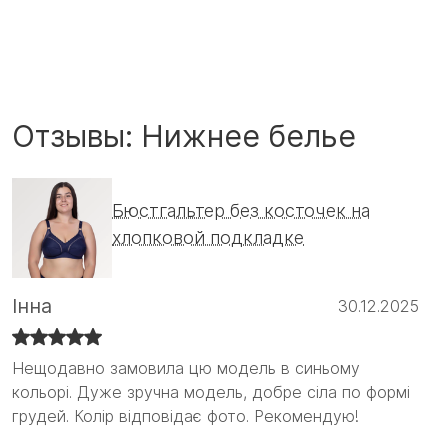
Отзывы: Нижнее белье
Бюстгальтер без косточек на
хлопковой подкладке
Інна
30.12.2025
Нещодавно замовила цю модель в синьому
Нещодавно замовила цю модель в синьому
кольорі. Дуже зручна модель, добре сіла по формі
кольорі. Дуже зручна модель, добре сіла по формі
грудей. Колір відповідає фото. Рекомендую!
грудей. Колір відповідає фото. Рекомендую! :)