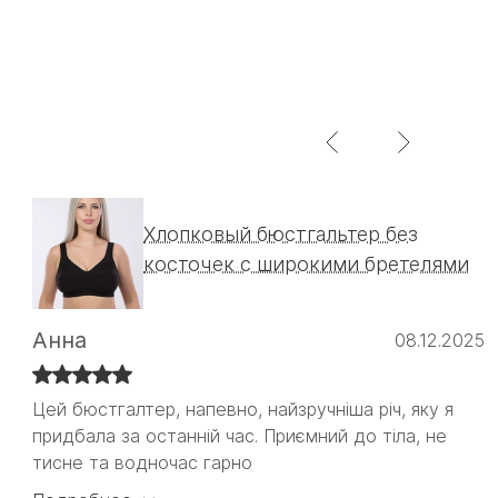
Хлопковый бюстгальтер без
косточек с широкими бретелями
Анна
08.12.2025
Цей бюстгалтер, напевно, найзручніша річ, яку я
Цей бюстгалтер, напевно, найзручніша річ, яку я
придбала за останній час. Приємний до тіла, не
придбала за останній час. Приємний до тіла, не
тисне та водночас гарно
тисне та водночас гарно тримає. Ніяких кісточок,
які б впивались в тіло або давили десь.