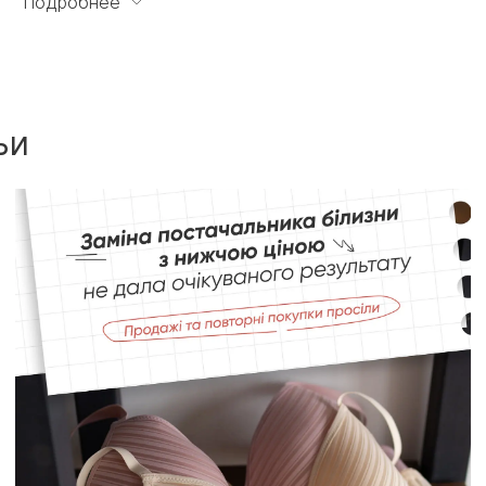
Подробнее
пробу трикотажні трусики з високою талією, якість
чудова за невеликі гроші, треба ще)
ьи