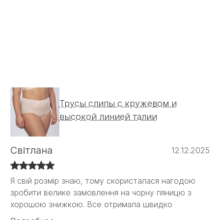
Трусы слипы с кружевом и
высокой линией талии
Світлана
12.12.2025
Я свій розмір знаю, тому скористалася нагодою
Я свій розмір знаю, тому скористалася нагодою
зробити велике замовлення на чорну пяницю з
зробити велике замовлення на чорну пяницю з
хорошою знижкою. Все отримала швидко
хорошою знижкою. Все отримала швидко і
задоволена своїм вибором. Вперше взяла на