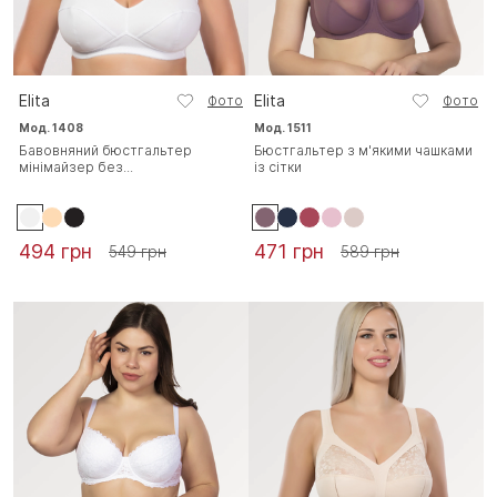
Elita
Elita
Фото
Фото
Мод. 1408
Мод. 1511
Бавовняний бюстгальтер
Бюстгальтер з м'якими чашками
мінімайзер без...
із сітки
494 грн
471 грн
549 грн
589 грн