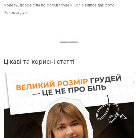
модель, добре сіла по формі грудей. Колір відповідає фото.
модель, добре сіла по формі грудей. Колір відповідає фото.
з
з
Рекомендую!
Рекомендую! :)
ш
ш
т
Д
г
Цікаві та корисні статті