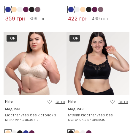
359 грн
422 грн
399 грн
469 грн
TOP
TOP
Elita
Elita
Фото
Фото
Мод. 233
Мод. 249
Бюстгальтер без кісточок з
М'який бюстгальтер без
м'якими чашками з...
кісточок з вишивкою