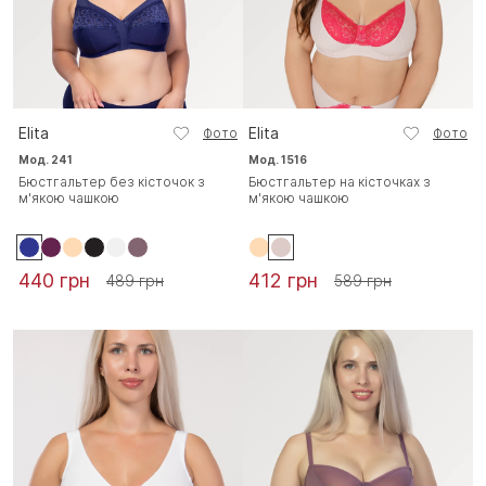
Elita
Elita
Фото
Фото
Мод. 241
Мод. 1516
Бюстгальтер без кісточок з
Бюстгальтер на кісточках з
м'якою чашкою
м'якою чашкою
440 грн
412 грн
489 грн
589 грн