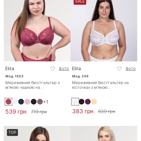
SALE
Elita
Elita
Фото
Фото
Мод. 1503
Мод. 246
Мереживний бюстгальтер з
Мереживний бюстгальтер на
м'якою чашкою на...
кісточках з м'якою...
+1
383 грн
539 грн
639 грн
719 грн
TOP