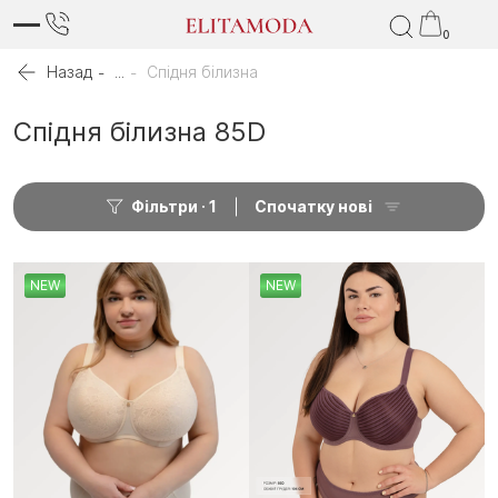
0
Назад
...
Спідня білизна
Спідня білизна 85D
Фільтри
1
Спочатку нові
NEW
NEW