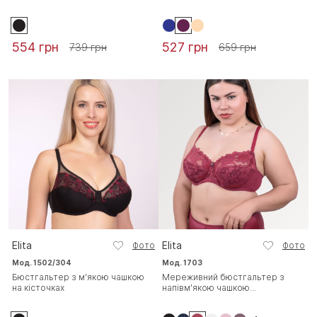
554 грн
527 грн
739 грн
659 грн
Elita
Elita
Фото
Фото
Мод. 1502/304
Мод. 1703
Бюстгальтер з м'якою чашкою
Мереживний бюстгальтер з
на кісточках
напівм'якою чашкою...