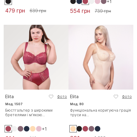
+1
479 грн
554 грн
639 грн
739 грн
Elita
Elita
Фото
Фото
Мод. 1507
Мод. 80
Бюстгальтер з широкими
Функціональна коригуюча грація
бретелями і м'якою...
труси на...
+1