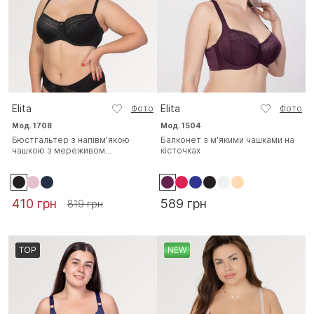
Elita
Elita
Фото
Фото
Мод. 1708
Мод. 1504
Бюстгальтер з напівм'якою
Балконет з м'якими чашками на
чашкою з мереживом...
кісточках
410 грн
589 грн
819 грн
TOP
NEW