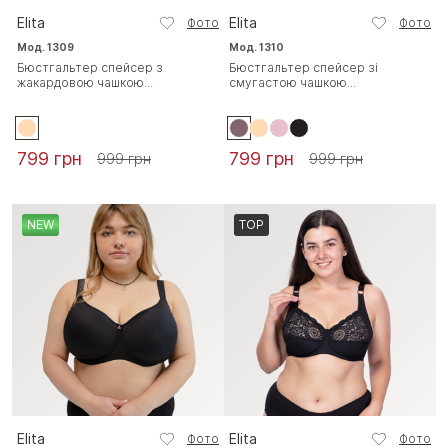
Elita
Elita
Фото
Фото
Мод. 1309
Мод. 1310
Бюстгальтер спейсер з
Бюстгальтер спейсер зі
жакардовою чашкою...
смугастою чашкою...
799 грн
799 грн
999 грн
999 грн
NEW
TOP
Elita
Elita
Фото
Фото