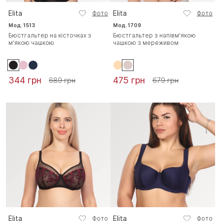
Elita
Elita
Фото
Фото
Мод. 1513
Мод. 1709
Бюстгальтер на кісточках з
Бюстгальтер з напівм'якою
м'якою чашкою
чашкою з мереживом
344 грн
475 грн
689 грн
679 грн
Elita
Elita
Фото
Фото