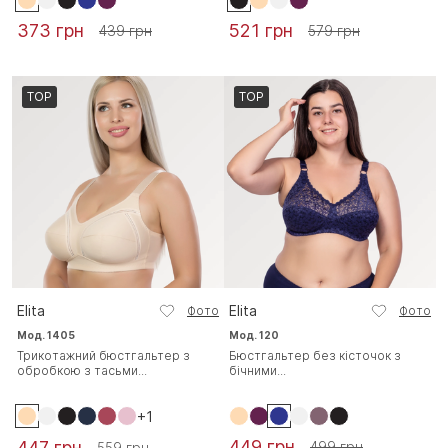
373 грн
521 грн
439 грн
579 грн
TOP
TOP
Elita
Elita
Фото
Фото
Мод. 1405
Мод. 120
Трикотажний бюстгальтер з
Бюстгальтер без кісточок з
обробкою з тасьми...
бічними...
+1
449 грн
447 грн
499 грн
559 грн