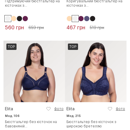
Підтримуючий бюстгальтер на
Коригувальний бюстгальтер на
кісточках з...
кісточках з...
560 грн
467 грн
659 грн
519 грн
TOP
TOP
Elita
Elita
Фото
Фото
Мод. 106
Мод. 215
Бюстгальтер без кісточок на
Бюстгальтер без кісточок з
бавовняній...
широкою бретеллю