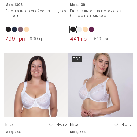
Мод. 1306
Мод. 139
Бюстгальтер спейсер з гладкою
Бюстгальтер на кісточках з
чашкою...
бічною підтримкою...
799 грн
441 грн
999 грн
519 грн
TOP
Elita
Elita
Фото
Фото
Мод. 266
Мод. 264