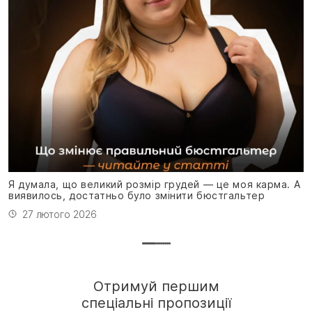
Я
н
Я думала, що великий розмір грудей — це моя карма. А
виявилось, достатньо було змінити бюстгальтер
27 лютого 2026
Отримуй першим
спеціальні пропозиції