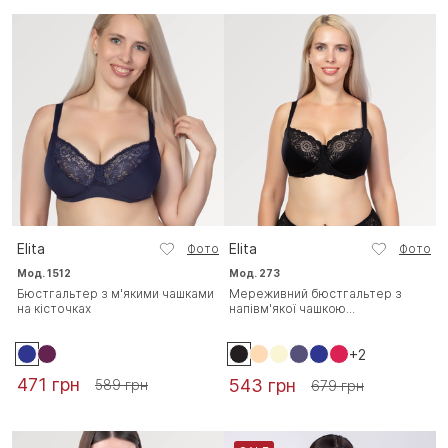
Elita
Elita
Фото
Фото
Мод. 1512
Мод. 273
Бюстгальтер з м'якими чашками
Мереживний бюстгальтер з
на кісточках
напівм'якої чашкою...
+2
471 грн
543 грн
589 грн
679 грн