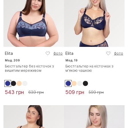
Elita
Elita
Фото
Фото
Мод. 209
Мод. 19
Бюстгальтер без кісточок з
Бюстгальтер на кісточках з
вишитим мереживом
м'якою чашкою
543 грн
509 грн
639 грн
599 грн