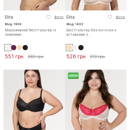
Elita
Elita
Фото
Фото
Мод. 1906
Мод. 1402
Мереживний бюстгальтер із
Бюстгальтер без кісточок з
знімними...
вставками з...
551 грн
526 грн
689 грн
619 грн
NEW