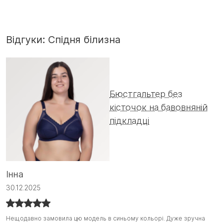
Відгуки: Спідня білизна
Бюстгальтер без
кісточок на бавовняній
підкладці
Інна
С
30.12.2025
1
Нещодавно замовила цю модель в синьому кольорі. Дуже зручна
Нещодавно замовила цю модель в синьому кольорі. Дуже зручна
Я
Я