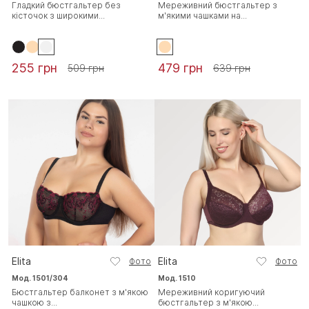
Гладкий бюстгальтер без
Мереживний бюстгальтер з
кісточок з широкими...
м'якими чашками на...
255 грн
479 грн
509 грн
639 грн
Elita
Elita
Фото
Фото
Мод. 1501/304
Мод. 1510
Бюстгальтер балконет з м'якою
Мереживний коригуючий
чашкою з...
бюстгальтер з м'якою...