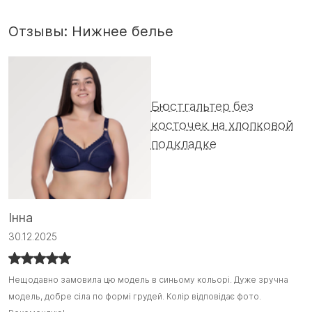
Отзывы: Нижнее белье
Бюстгальтер без
косточек на хлопковой
подкладке
Інна
С
30.12.2025
1
Нещодавно замовила цю модель в синьому кольорі. Дуже зручна
Нещодавно замовила цю модель в синьому кольорі. Дуже зручна
Я
Я
модель, добре сіла по формі грудей. Колір відповідає фото.
модель, добре сіла по формі грудей. Колір відповідає фото.
з
з