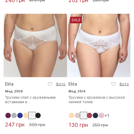
240 грн
202 грн
479 грн
289 грн
SALE
Elita
Elita
Фото
Фото
Мод. 2509
Мод. 2514
Трусики слип с кружевными
Трусики с кружевом с высокой
вставками и...
линией талии
+1
247 грн
130 грн
309 грн
259 грн