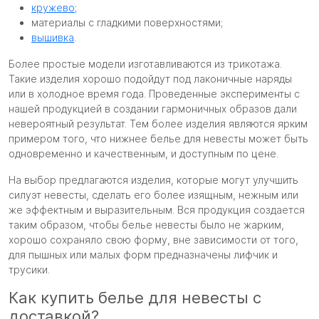
кружево
;
материалы с гладкими поверхностями;
вышивка
.
Более простые модели изготавливаются из трикотажа.
Такие изделия хорошо подойдут под лаконичные наряды
или в холодное время года. Проведенные эксперименты с
нашей продукцией в создании гармоничных образов дали
невероятный результат. Тем более изделия являются ярким
примером того, что нижнее белье для невесты может быть
одновременно и качественным, и доступным по цене.
На выбор предлагаются изделия, которые могут улучшить
силуэт невесты, сделать его более изящным, нежным или
же эффектным и выразительным. Вся продукция создается
таким образом, чтобы белье невесты было не жарким,
хорошо сохраняло свою форму, вне зависимости от того,
для пышных или малых форм предназначены лифчик и
трусики.
Как купить белье для невесты с
доставкой?