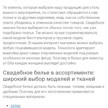
Те клиенты, которые выбрали нашу продукцию для столь
важного мероприятия, по статистике обращаются к нам
позже и за другими изделиями, ведь они на собственном
опыте убедились в отменном качестве товаров. Свадебное
нижнее белье выбирается обычно после того, как уже
подобрано платье. Так можно лучше сориентироваться,
какой модели бюстгальтеров и трусиков отдать
предпочтение. В нашем интернет-магазине можно выбрать
любую понравившуюся модель. Технологи адаптируют
выкройки даже самых откровенных моделей под разные
особенности женских фигур. Поэтому в белье для невесты
от Elita каждая женщина выглядит достойно.
Свадебное белье в ассортименте:
широкий выбор моделей и тканей
Свадебное белье должно быть нежным, тонким, изящным и
удобным. Поэтому для его изготовления применяются
специальные материалы:
сетка
;