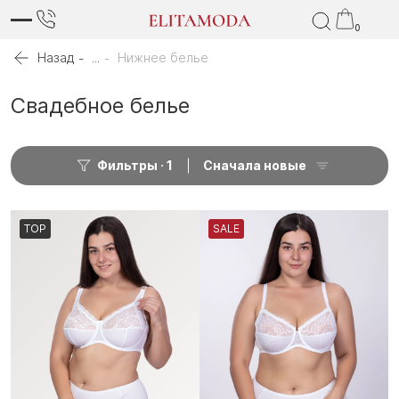
0
Назад
...
Нижнее белье
Свадебное белье
Фильтры
1
Сначала новые
TOP
SALE