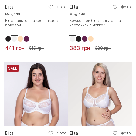
Elita
Elita
Фото
Фото
Мод. 139
Мод. 246
Бюстгальтер на косточках с
Кружевной бюстгальтер на
боковой...
косточках с мягкой...
441 грн
383 грн
519 грн
639 грн
SALE
Elita
Elita
Фото
Фото