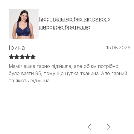
Бюстгальтер без кісточок з
широкою бретеллю
Ірина
15.08.2025
Мамі чашка гарно підійшла, але об'єм потрібно
Мамі чашка гарно підійшла, але об'єм потрібно
було взяти 95, тому що цупка тканина. Але гарний
було взяти 95, тому що цупка тканина. Але гарний
та якість відмінна
та якість відмінна