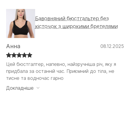
Бавовняний бюстгальтер без
кісточок з широкими бретелями
Анна
08.12.2025
Цей бюстгалтер, напевно, найзручніша річ, яку я
Цей бюстгалтер, напевно, найзручніша річ, яку я
придбала за останній час. Приємний до тіла, не
придбала за останній час. Приємний до тіла, не
тисне та водночас гарно
тисне та водночас гарно тримає. Ніяких кісточок,
які б впивались в тіло або давили десь.
Докладніше
Задоволена на всі 100