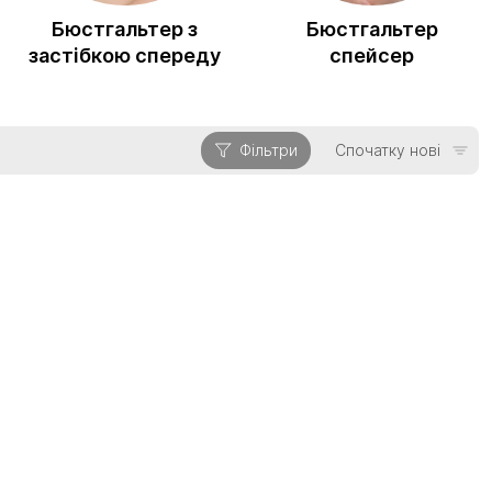
Бюстгальтер з
Бюстгальтер
застібкою спереду
спейсер
Фільтри
Спочатку нові