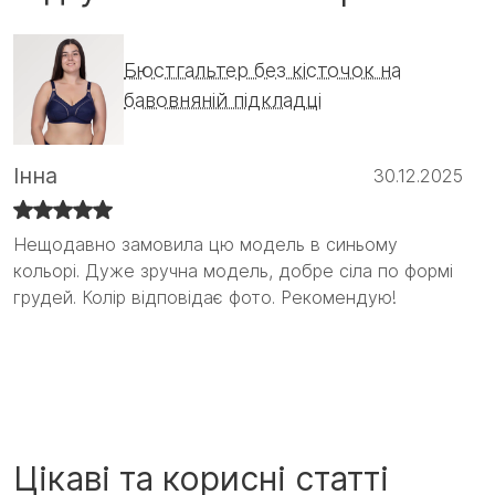
Бюстгальтер без кісточок на
бавовняній підкладці
Інна
30.12.2025
Нещодавно замовила цю модель в синьому
Нещодавно замовила цю модель в синьому
кольорі. Дуже зручна модель, добре сіла по формі
кольорі. Дуже зручна модель, добре сіла по формі
грудей. Колір відповідає фото. Рекомендую!
грудей. Колір відповідає фото. Рекомендую! :)
Цікаві та корисні статті