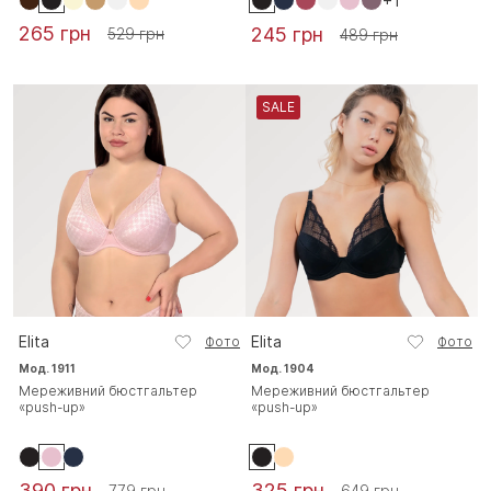
+1
265 грн
245 грн
529 грн
489 грн
SALE
Elita
Elita
Фото
Фото
Мод. 1911
Мод. 1904
Мереживний бюстгальтер
Мереживний бюстгальтер
«push-up»
«push-up»
390 грн
325 грн
779 грн
649 грн