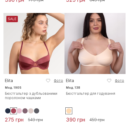
SALE
Elita
Elita
Фото
Фото
Мод. 1905
Мод. 138
Бюстгальтер з дубльованими
Бюстгальтер для годування
поролоном чашками
275 грн
390 грн
549 грн
459 грн