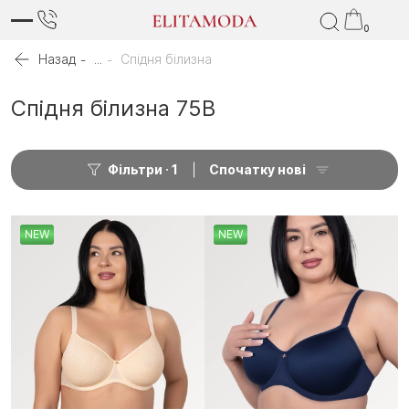
0
Назад
...
Спідня білизна
Спідня білизна 75B
Фільтри
1
Спочатку нові
NEW
NEW