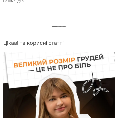
Рекомендую!
Рекомендую! :)
ш
ш
т
Д
г
Цікаві та корисні статті