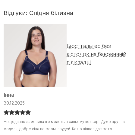
Відгуки: Спідня білизна
Бюстгальтер без
кісточок на бавовняній
підкладці
Інна
С
30.12.2025
1
Нещодавно замовила цю модель в синьому кольорі. Дуже зручна
Нещодавно замовила цю модель в синьому кольорі. Дуже зручна
Я
Я
модель, добре сіла по формі грудей. Колір відповідає фото.
модель, добре сіла по формі грудей. Колір відповідає фото.
з
з