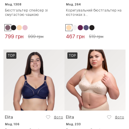
Мод. 1308
Мод. 264
Бюстгальтер спейсер зі
Коригувальний бюстгальтер на
смугастою чашкою
кісточках з...
799 грн
467 грн
999 грн
519 грн
TOP
TOP
Elita
Elita
Фото
Фото
Мод. 106
Мод. 233