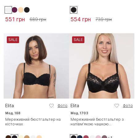
551 грн
554 грн
689 грн
739 грн
SALE
SALE
Elita
Elita
Фото
Фото
Мод. 168
Мод. 1703
Мереживний бюстгальтер на
Мереживний бюстгальтер з
кісточках
напівм'якою чашкою...