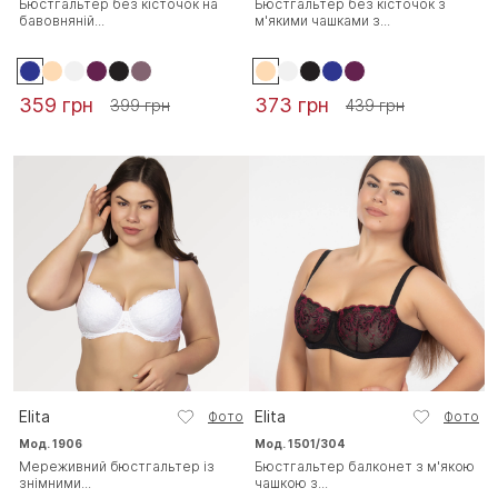
Бюстгальтер без кісточок на
Бюстгальтер без кісточок з
бавовняній...
м'якими чашками з...
359 грн
373 грн
399 грн
439 грн
Elita
Elita
Фото
Фото
Мод. 1906
Мод. 1501/304
Мереживний бюстгальтер із
Бюстгальтер балконет з м'якою
знімними...
чашкою з...