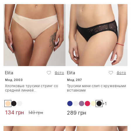
Elita
Elita
Фото
Фото
Мод. 2003
Мод. 297
Хлопковые трусики стринг со
Трусики мини слип с кружевными
средней линией...
вставками
+1
134 грн
289 грн
149 грн