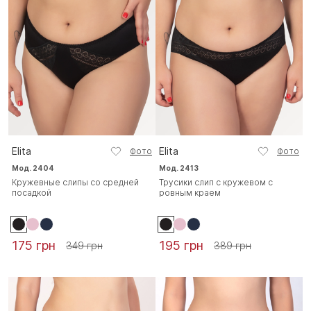
Elita
Elita
Фото
Фото
Мод. 2404
Мод. 2413
Кружевные слипы со средней
Трусики слип с кружевом с
посадкой
ровным краем
175 грн
195 грн
349 грн
389 грн