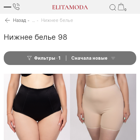
0
Назад
...
Нижнее белье
Нижнее белье 98
Фильтры
1
Сначала новые