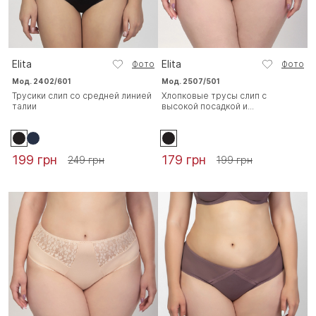
Elita
Elita
Фото
Фото
Мод. 2402/601
Мод. 2507/501
Трусики слип со средней линией
Хлопковые трусы слип с
талии
высокой посадкой и...
199 грн
179 грн
249 грн
199 грн