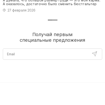
Я думала, что большой размер груди — это моя карма.
А оказалось, достаточно было сменить бюстгальтер
27 февраля 2026
Получай первым
специальные предложения