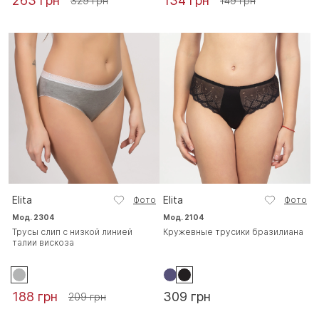
263 грн
134 грн
329 грн
149 грн
Elita
Elita
Фото
Фото
Мод. 2304
Мод. 2104
Трусы слип с низкой линией
Кружевные трусики бразилиана
талии вискоза
188 грн
309 грн
209 грн