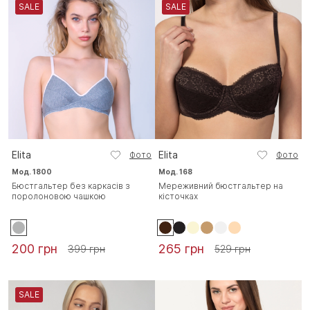
SALE
SALE
Elita
Elita
Фото
Фото
Мод. 1800
Мод. 168
Бюстгальтер без каркасів з
Мереживний бюстгальтер на
поролоновою чашкою
кісточках
200 грн
265 грн
399 грн
529 грн
SALE