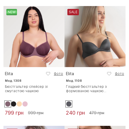
NEW
SALE
Elita
Elita
Фото
Фото
Мод. 1308
Мод. 1108
Бюстгальтер спейсер зі
Гладкий бюстгальтер з
смугастою чашкою
формованою чашкою...
799 грн
240 грн
999 грн
479 грн