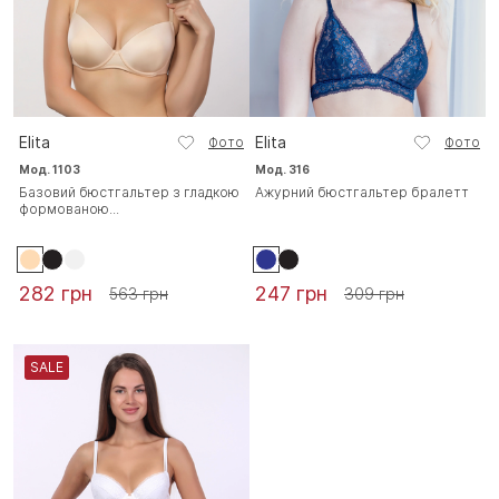
Elita
Elita
Фото
Фото
Мод. 1103
Мод. 316
Базовий бюстгальтер з гладкою
Ажурний бюстгальтер бралетт
формованою...
282 грн
247 грн
563 грн
309 грн
SALE