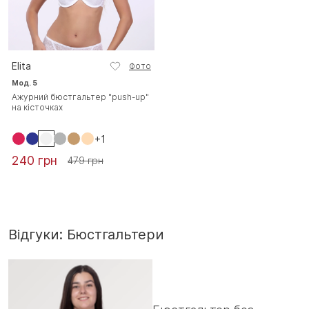
Elita
Фото
Мод. 5
Ажурний бюстгальтер "push-up"
на кісточках
+1
240 грн
479 грн
Відгуки: Бюстгальтери