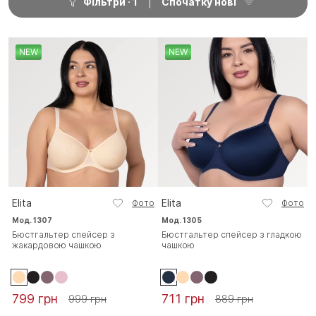
Фільтри
1
Спочатку нові
NEW
NEW
Elita
Elita
Фото
Фото
Мод. 1307
Мод. 1305
Бюстгальтер спейсер з
Бюстгальтер спейсер з гладкою
жакардовою чашкою
чашкою
799 грн
711 грн
999 грн
889 грн