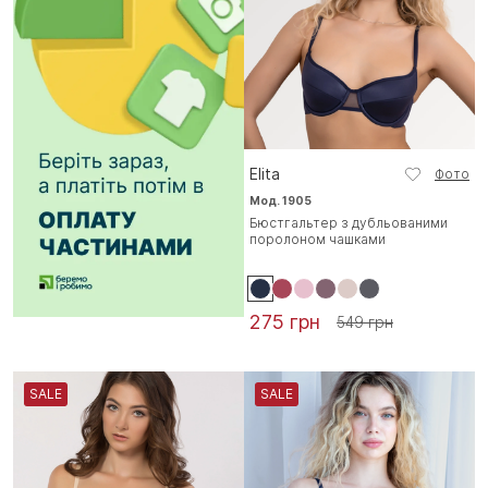
Elita
Фото
Мод. 1905
Бюстгальтер з дубльованими
поролоном чашками
275 грн
549 грн
SALE
SALE