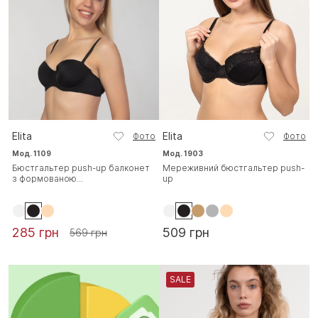
Elita
Elita
Фото
Фото
Мод. 1109
Мод. 1903
Бюстгальтер push-up балконет
Мереживний бюстгальтер push-
з формованою...
up
285 грн
509 грн
569 грн
SALE