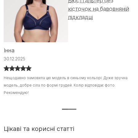
Бюстгальтер без
кісточок на бавовняній
підкладці
А
Інна
0
30.12.2025
Ц
Ц
Нещодавно замовила цю модель в синьому кольорі. Дуже зручна
Нещодавно замовила цю модель в синьому кольорі. Дуже зручна
о
о
модель, добре сіла по формі грудей. Колір відповідає фото.
модель, добре сіла по формі грудей. Колір відповідає фото.
Н
Д
Рекомендую!
Рекомендую! :)
на
Цікаві та корисні статті