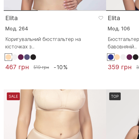
Elita
Elita
Мод. 264
Мод. 106
Коригувальний бюстгальтер на
Бюстгальтер
кісточках з...
бавовняній...
467 грн
359 грн
-10%
519 грн
3
SALE
TOP