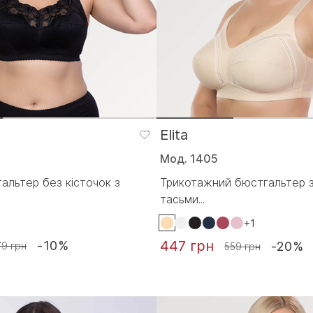
Elita
Мод. 1405
альтер без кісточок з
Трикотажний бюстгальтер 
тасьми...
+1
447 грн
-10%
-20%
79 грн
559 грн