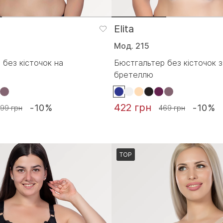
Elita
Мод. 215
 без кісточок на
Бюстгальтер без кісточок 
бретеллю
422 грн
-10%
-10%
99 грн
469 грн
TOP