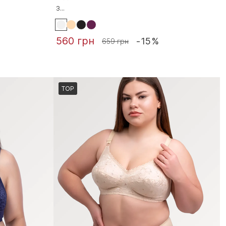
з...
560 грн
-15%
659 грн
TOP