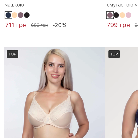
чашкою
смугастою 
711 грн
799 грн
-20%
889 грн
9
TOP
TOP