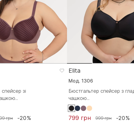
Elita
Мод. 1306
 спейсер зі
Бюстгальтер спейсер з гл
ашкою...
чашкою...
799 грн
-20%
-20%
99 грн
999 грн