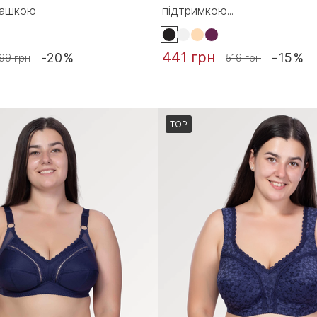
чашкою
підтримкою...
441 грн
-20%
-15%
99 грн
519 грн
TOP