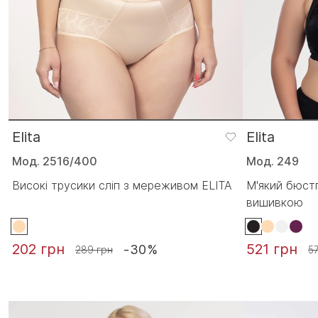
Elita
Elita
Мод. 2516/400
Мод. 249
Високі трусики сліп з мереживом ELITA
М'який бюстг
вишивкою
202 грн
521 грн
-30%
289 грн
5