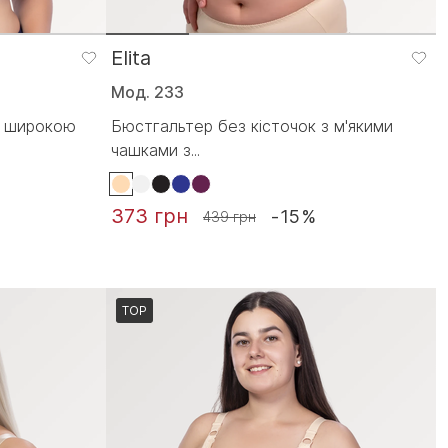
Elita
Мод. 233
з широкою
Бюстгальтер без кісточок з м'якими
чашками з...
373 грн
-15%
439 грн
TOP