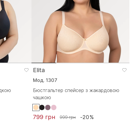
Elita
Мод. 1307
адкою
Бюстгальтер спейсер з жакардовою
чашкою
799 грн
-20%
999 грн