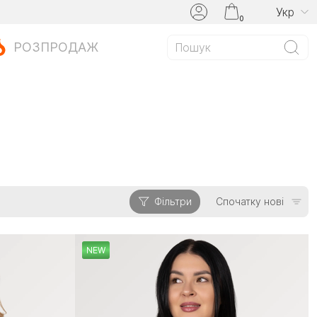
Укр
0
РОЗПРОДАЖ
Фільтри
Спочатку нові
NEW