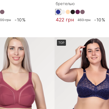
бретелью
422 грн
-10%
-10%
99 грн
469 грн
TOP