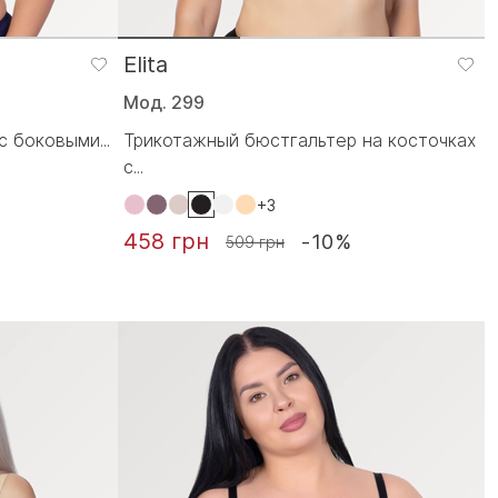
Elita
Мод. 299
 боковыми...
Трикотажный бюстгальтер на косточках
с...
+3
458 грн
-10%
509 грн