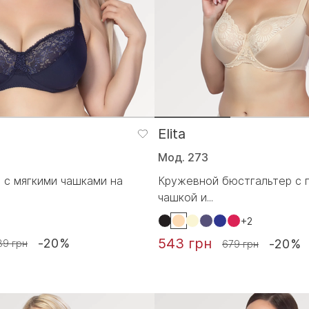
Elita
Мод. 273
 с мягкими чашками на
Кружевной бюстгальтер с 
чашкой и...
+2
543 грн
-20%
-20%
89 грн
679 грн