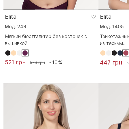
Elita
Elita
Мод. 249
Мод. 1405
Мягкий бюстгальтер без косточек с
Трикотажный
вышивкой
из тесьмы...
521 грн
447 грн
-10%
579 грн
5