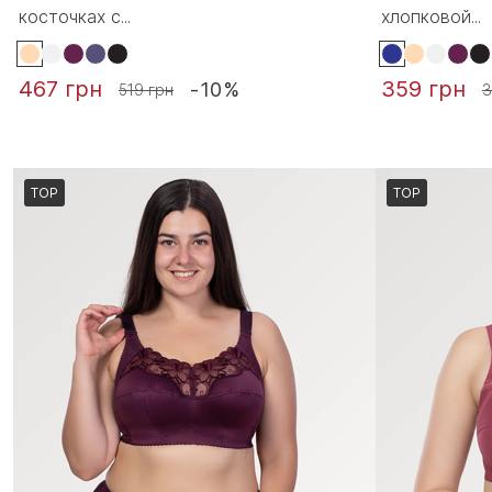
косточках с...
хлопковой...
467 грн
359 грн
-10%
519 грн
3
TOP
TOP